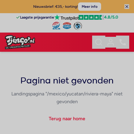
Nieuwsbrief: €35,- korting!
Meer info
4.8
/5.0
Laagste prijsgarantie
Pagina niet gevonden
Landingspagina "/mexico/yucatan/riviera-maya" niet
gevonden
Terug naar home