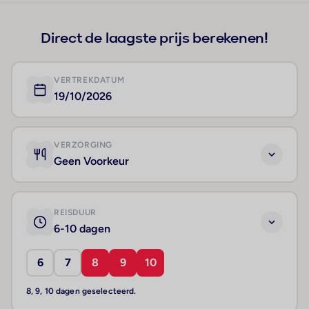
Direct de laagste prijs berekenen!
VERTREKDATUM
19/10/2026
VERZORGING
Geen Voorkeur
REISDUUR
6-10 dagen
6
7
8
9
10
8, 9, 10 dagen geselecteerd.