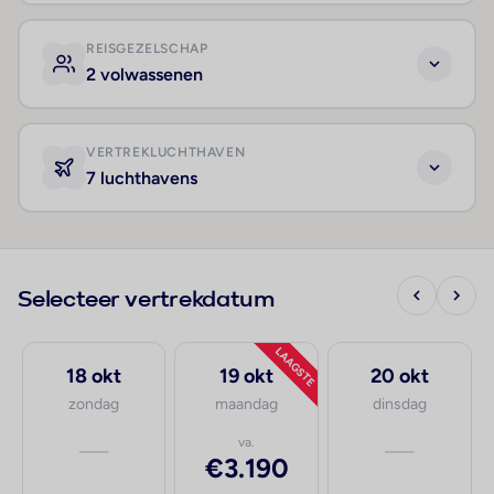
REISGEZELSCHAP
2 volwassenen
VERTREKLUCHTHAVEN
7 luchthavens
Selecteer vertrekdatum
LAAGSTE
18 okt
19 okt
20 okt
zondag
maandag
dinsdag
—
va.
—
€3.190