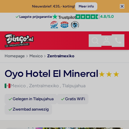
Nieuwsbrief: €35,- korting!
Meer info
4.8
/5.0
Laagste prijsgarantie
Homepage
Mexico
Zentralmexiko
Oyo Hotel El Mineral
★
★
★
Mexico
,
Zentralmexiko
,
Tlalpujahua
Gelegen in Tlalpujahua
Gratis WiFi
Zwembad aanwezig