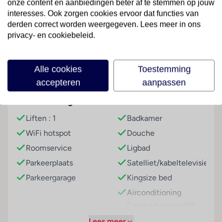
onze content en aanbiedingen beter af te stemmen op jouw
interesses. Ook zorgen cookies ervoor dat functies van
Kamers
derden correct worden weergegeven. Lees meer in ons
Lees meer
Voor een aangename luchtcirculatie in de kamers
privacy- en cookiebeleid.
zorgt airconditioning. De kamers beschikken over een
queensize bed of een kingsize bed. Extra bedden
kunnen worden aangevraagd. Een telefoon, een tv
Alle cookies
Toestemming
Faciliteiten
met satelliet-/kabelontvangst en Wi-Fi (kosteloos)
accepteren
aanpassen
ronden het serviceaanbod af. Tot het serviceaanbod
van de badkamers behoren een douche en een bad.
Hoteluitrusting
Kamer
Als oZwembadzichtallend extraatje genieten de
Liften : 1
Badkamer
gasten cosmetische producten. Copyright GIATA
WiFi hotspot
Douche
2004 - 2026. Multilingual, powered by
www.giata.com for client nof 125551
Roomservice
Ligbad
Parkeerplaats
Satelliet/kabeltelevisie
Parkeergarage
Kingsize bed
Airconditioning
(centraal geregeld)
Televisie
Lees meer