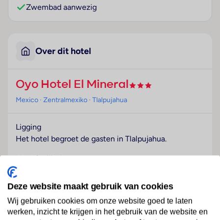
Zwembad aanwezig
Over dit hotel
Oyo Hotel El Mineral
Mexico
· Zentralmexiko
· Tlalpujahua
Ligging
Het hotel begroet de gasten in Tlalpujahua.
Hotelfaciliteiten
Dit hotel beschikt over een lift en een receptie. Tot
de faciliteiten behoort kamerservice. In het hotel is
Deze website maakt gebruik van cookies
Wi-Fi voorhanden. De gasten die met de auto komen,
Wij gebruiken cookies om onze website goed te laten
kunnen in een garage (kosteloos) of op de
werken, inzicht te krijgen in het gebruik van de website en
parkeerplaats parkeren.