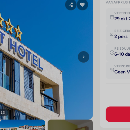
VANAFPRIJS 
VERTRE
29 okt
REIZIGER
2 pers.
REISDUU
6-10 d
VERZOR
Geen V
113