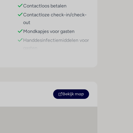
Contactloos betalen
Contactloze check-in/check-
aden biedt de nodige rust en ontspanning.
out
rijden aan. met windsurfen, kanovaren,
eltennis en aerobics maken deel uit van
Mondkapjes voor gasten
tprogramma’s voor kinderen en
Handdesinfectiemiddelen voor
51
gasten
Medisch teleconsult
Housekeeping alleen op
verzoek
Desinfectiedispenser
Hygiënetraining voor personeel
Bekijk map
Gebruik van algemeen
verkrijgbare
desinfectiemiddelen
Verpakte gerechten