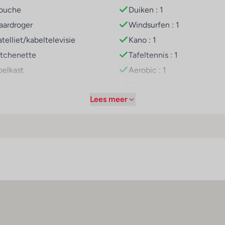
ouche
Duiken : 1
aardroger
Windsurfen : 1
van het mooie weer genieten. De Whirlpool in de z1 met zwemb
tprogramma met fietsen/mountainbiken, tennis, vissen en paard
telliet/kabeltelevisie
Kano : 1
sportliefhebbers helemaal op hun gemak. Een fitnessstudio, taf
itchenette
Tafeltennis : 1
el. Het animatieteam van het verblijf organiseert entertainmen
oelkast
Aerobic : 1
. Multilingual, powered by www.giata.com for client nof 1255
ingsize bed
Fitnessstudio : 1
Lees meer
irconditioning (centraal
Paardrijden : 1
eregeld)
Fiets/mountainbike : 1
entrale verwarming
Tennis : 1
uis
ounge
levisie
weepersoonsbed
ogelijkheid om zelf thee en
ffie te zetten