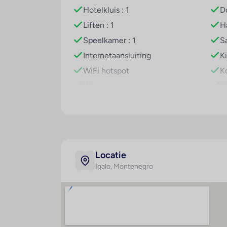
Hotelkluis : 1
D
Sport/entertainment
Liften : 1
H
De vakantiegangers kunnen op het terras 
Het hotel biedt een omvangrijk buitenspor
Speelkamer : 1
Sa
snorkelen en duiken voelen zich ook water
Internetaansluiting
K
het sport- en recreatieaanbod van het hot
WiFi hotspot
K
volwassenen. Copyright GIATA 2004 - 2026
Wasservice
K
Medische dienst
A
g
Fietsenkelder
C
Fietsenverhuur
Kl
Parkeerplaats
Locatie
L
Parkeergarage
Igalo
, Montenegro
Te
Speelplaats
T
Tv-lounge : 1
M
Huisdieren
ko
Toegankelijk voor