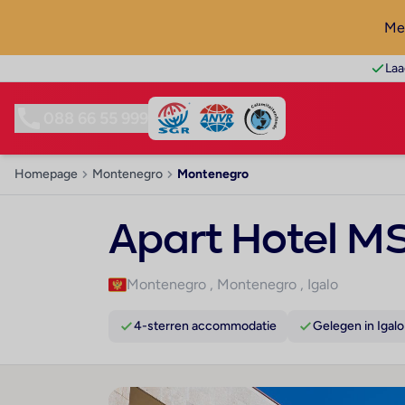
Mel
Laa
088 66 55 999
Homepage
Montenegro
Montenegro
Apart Hotel MS
Montenegro
,
Montenegro
,
Igalo
4-sterren accommodatie
Gelegen in Igalo