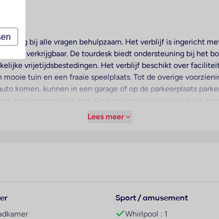
sen
is graag bij alle vragen behulpzaam. Het verblijf is ingericht 
 Wi-Fi verkrijgbaar. De tourdesk biedt ondersteuning bij het b
jke vrijetijdsbestedingen. Het verblijf beschikt over faciliteit
n mooie tuin en een fraaie speelplaats. Tot de overige voorzie
auto komen, kunnen in een garage of op de parkeerplaats parke
nst, een oppasservice, een Kinderopvang, een autoverhuur, een
uttlebus. Actieve gasten die de omgeving op de fiets willen o
Lees meer
zijn eveneens voorhanden. Ter ondersteuning van het zakendoen
 een keuken en een badkamer, bovendien zorgen airconditioning
 balkon of een terras aanwezig. De kamers beschikken over ee
en kluis deponeren. In de kitchenette bevinden zich een koelka
smachine en een strijkset. Voor vakantiecomfort zorgen een t
er
Sport / amusement
met een douche – vinden de gasten een föhn. De gasten geniet
kt over gezinskamers en niet-rokerskamers.
adkamer
Whirlpool : 1