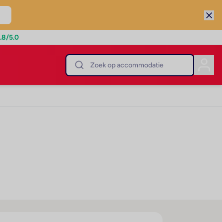
.8
/5.0