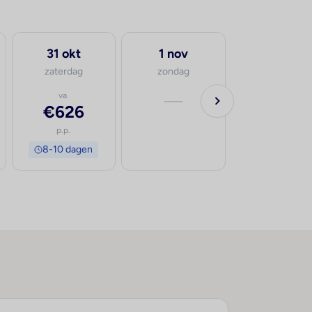
31 okt
1 nov
zaterdag
zondag
va.
—
€626
p.p.
8-10 dagen