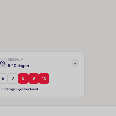
REISDUUR
6-10 dagen
6
7
8
9
10
, 9, 10 dagen geselecteerd.