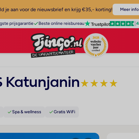
d je aan voor de nieuwsbrief en krijg €35,- korting!
Meer info
4
gste prijsgarantie
Beste online reisbureau
 Katunjanin
★
★
★
★
Spa & wellness
Gratis WiFi