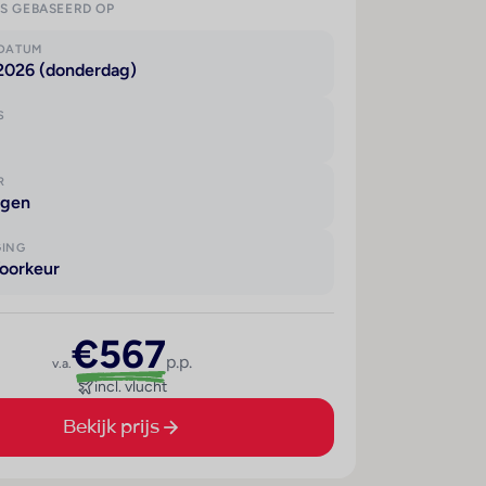
IS GEBASEERD OP
KDATUM
 2026 (donderdag)
S
R
agen
GING
oorkeur
€567
p.p.
v.a.
incl. vlucht
Bekijk prijs