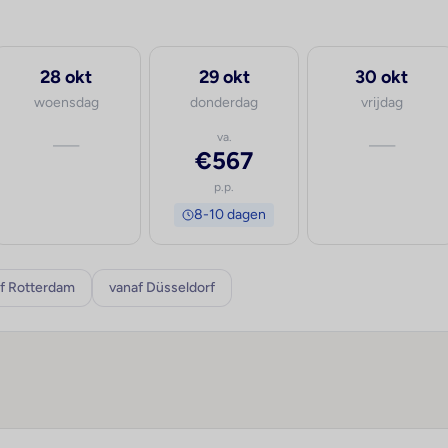
28 okt
29 okt
30 okt
woensdag
donderdag
vrijdag
—
va.
—
€567
p.p.
8-10 dagen
f Rotterdam
vanaf Düsseldorf