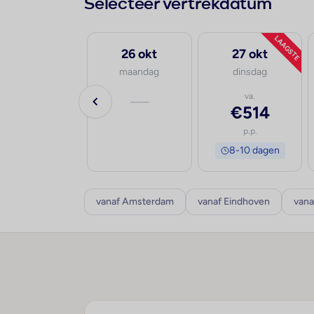
Selecteer vertrekdatum
LAAGSTE
29 sep
26 okt
27 okt
dinsdag
maandag
dinsdag
va.
—
va.
€701
€514
p.p.
p.p.
8-10 dagen
8-10 dagen
vanaf Amsterdam
vanaf Eindhoven
vana