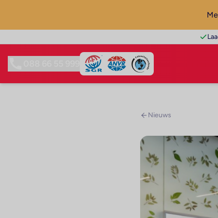
Mel
Laa
088 66 55 999
Nieuws