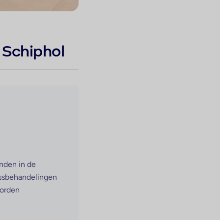
p Schiphol
nden in de 
ssbehandelingen 
orden 