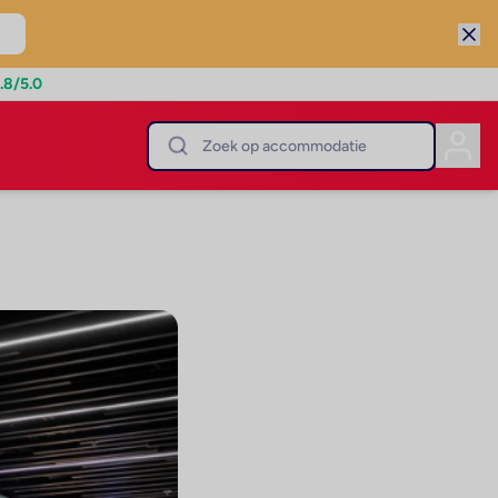
.8
/5.0