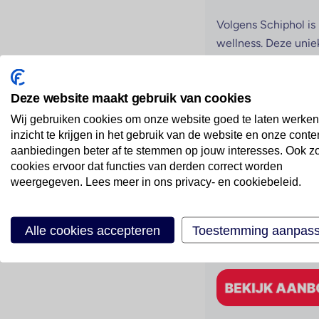
Volgens Schiphol is
wellness. Deze uniek
maar richten zich oo
verminderen van jetl
Deze website maakt gebruik van cookies
Wij gebruiken cookies om onze website goed te laten werken
Schiphol zou de eers
inzicht te krijgen in het gebruik van de website en onze conte
consumenten. Je kan
aanbiedingen beter af te stemmen op jouw interesses. Ook z
cookies ervoor dat functies van derden correct worden
de securitycheck en
weergegeven. Lees meer in ons privacy- en cookiebeleid.
Wil jij dit ook erv
Alle cookies accepteren
Toestemming aanpas