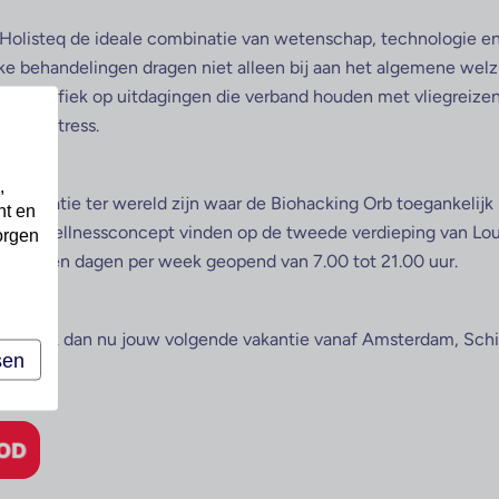
 Holisteq de ideale combinatie van wetenschap, technologie en 
e behandelingen dragen niet alleen bij aan het algemene welzijn
k specifiek op uitdagingen die verband houden met vliegreizen,
ag en stress.
,
te locatie ter wereld zijn waar de Biohacking Orb toegankelijk i
nt en
 dit wellnessconcept vinden op de tweede verdieping van Loun
orgen
 is zeven dagen per week geopend van 7.00 tot 21.00 uur.
aren? Boek dan nu jouw volgende vakantie vanaf Amsterdam, Schi
sen