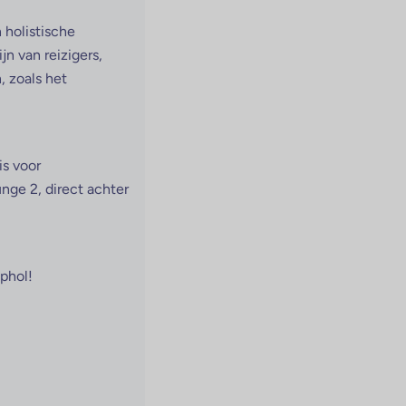
holistische 
 van reizigers, 
 zoals het 
s voor 
ge 2, direct achter 
phol!