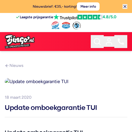
Nieuwsbrief: €35,- korting!
Meer info
4.8
/5.0
Laagste prijsgarantie
Nieuws
18 maart 2020
Update omboekgarantie TUI