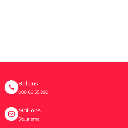
Bel ons
088 66 55 999
Mail ons
Stuur email