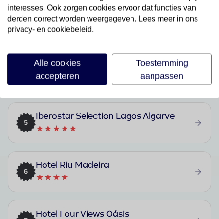
interesses. Ook zorgen cookies ervoor dat functies van
Ukino Terrace Algarve Concept Hotel
derden correct worden weergegeven. Lees meer in ons
3
privacy- en cookiebeleid.
★★★
Alle cookies
Toestemming
Domes Lake Algarve, Autograph Collection
4
accepteren
aanpassen
★★★★★
Iberostar Selection Lagos Algarve
5
★★★★★
Hotel Riu Madeira
6
★★★★
Hotel Four Views Oásis