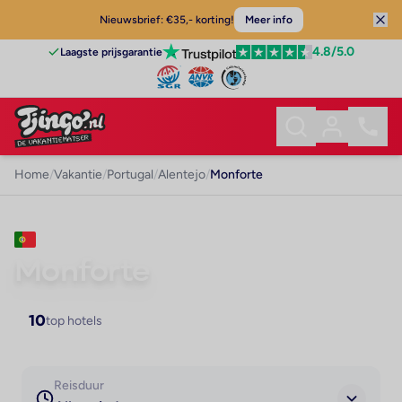
Nieuwsbrief: €35,- korting!
Meer info
4.8
/5.0
Laagste prijsgarantie
Home
/
Vakantie
/
Portugal
/
Alentejo
/
Monforte
VAKANTIE · ALENTEJO
Monforte
10
top hotels
Reisduur