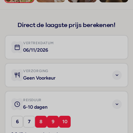
+58
Direct de laagste prijs berekenen!
VERTREKDATUM
06/11/2026
VERZORGING
Geen Voorkeur
REISDUUR
6-10 dagen
6
7
8
9
10