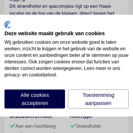
Dit strandhotel en spacomplex ligt op een fraaie
locatie op de top van de klippen, direct boven het
mooie, beschutte strand van São Rafael, ten westen
van Albufeira in de Algarve. Aansluitingen op het
Deze website maakt gebruik van cookies
openbaar vervoer liggen op slechts 2 min lopen van
het hotel. Het hotel ligt op slechts 50 m van het
Wij gebruiken cookies om onze website goed te laten
werken, inzicht te krijgen in het gebruik van de website en
ongerepte zandstrand. De luchthaven van Faro ligt op
onze content en aanbiedingen beter af te stemmen op jouw
35 km afstand.
interesses. Ook zorgen cookies ervoor dat functies van
Hotelfaciliteiten
derden correct worden weergegeven. Lees meer in ons
Lees meer
privacy- en cookiebeleid.
Op de gasten wachten 149 niet-rokerskamers, die
zich over twee 3 verdiepingen tellende gebouwen
met liften verdelen. De receptie is 24 uur per dag
Alle cookies
Toestemming
geopend. Tot de faciliteiten van het hotel behoren
Faciliteiten
accepteren
aanpassen
een garderobe, een bagagedepot, een kluis, een
wisselkantoor en een geldautomaat. In het verblijf is
Gebouwinformatie
Hoteltype
Wi-Fi verkrijgbaar. De tourdesk biedt ondersteuning
bij het boeken van excursies. Het hotel beschikt over
Aan een hoofdweg
Strandhotel
meerdere voor gehandicapten toegankelijke