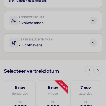
8, 9, 10 dagen geselecteerd.
REISGEZELSCHAP
2 volwassenen
VERTREKLUCHTHAVEN
7 luchthavens
Selecteer vertrekdatum
LAAGSTE
5 nov
6 nov
7 nov
donderdag
vrijdag
zaterdag
va.
va.
va.