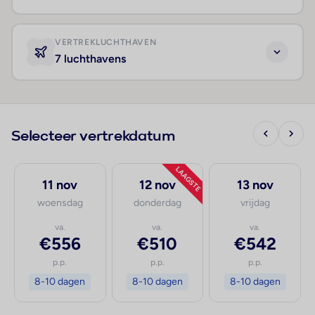
VERTREKLUCHTHAVEN
7 luchthavens
Selecteer vertrekdatum
LAAGSTE
11 nov
12 nov
13 nov
woensdag
donderdag
vrijdag
va.
va.
va.
€556
€510
€542
p.p.
p.p.
p.p.
8-10 dagen
8-10 dagen
8-10 dagen