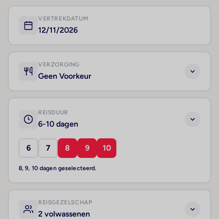
VERTREKDATUM
12/11/2026
VERZORGING
Geen Voorkeur
REISDUUR
6-10 dagen
6
7
8
9
10
8, 9, 10 dagen geselecteerd.
REISGEZELSCHAP
2 volwassenen