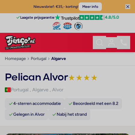
Nieuwsbrief: €35,- korting!
Meer info
4.8
/5.0
Laagste prijsgarantie
Homepage
Portugal
Algarve
Pelican Alvor
★
★
★
★
Portugal
,
Algarve
,
Alvor
4-sterren accommodatie
Beoordeeld met een 8.2
Gelegen in Alvor
Nabij het strand