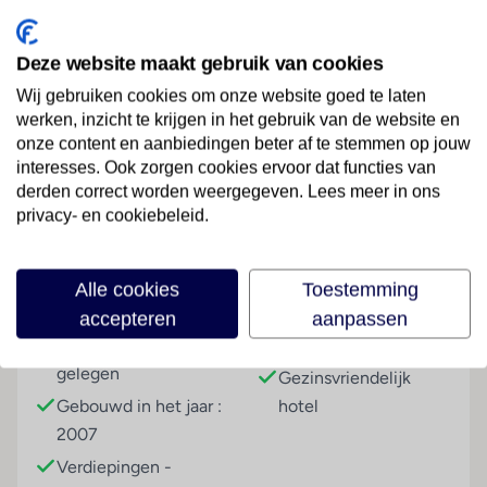
Hotelfaciliteiten
Het aparthotel biedt op 3 verdiepingen 70 suites die
met een lift bereikbaar zijn. 24/24 staat de gasten
Deze website maakt gebruik van cookies
Engelstalig personeel aan de receptie met raad en
Wij gebruiken cookies om onze website goed te laten
daad bij, het in- en uitchecken is 24 uur per dag
werken, inzicht te krijgen in het gebruik van de website en
mogelijk. Tot het serviceaanbod behoren een
Lees meer
onze content en aanbiedingen beter af te stemmen op jouw
bagagedepot, een kluis, een wisselkantoor, een
interesses. Ook zorgen cookies ervoor dat functies van
geldautomaat en een drankenautomaat. Via Wi-Fi
derden correct worden weergegeven. Lees meer in ons
hebben de gasten toegang tot het internet. De
privacy- en cookiebeleid.
tourdesk biedt ondersteuning bij het boeken van
Faciliteiten
excursies. Het hotel beschikt over meerdere voor
Alle cookies
Toestemming
gehandicapten toegankelijke vrijetijdsbestedingen.
Gebouwinformatie
Hoteltype
Rolstoelvriendelijke faciliteiten zijn beschikbaar.
accepteren
aanpassen
Buiten biedt een tuin extra ruimte voor ontspanning
Aan een hoofdweg
Appartementenhotel
en recreatie. Tot de overige voorzieningen van het
gelegen
Gezinsvriendelijk
verblijf behoort een tv-ruimte. De gasten die met de
Gebouwd in het jaar :
hotel
auto komen, kunnen in een garage of op de
2007
parkeerplaats parkeren. Onder de beschikbare
Verdiepingen -
voorzieningen bevinden zich een oppasservice, een