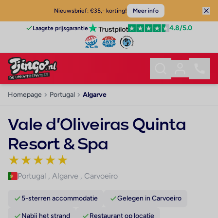
Nieuwsbrief: €35,- korting!
Meer info
4.8
/5.0
Laagste prijsgarantie
Homepage
Portugal
Algarve
Vale d'Oliveiras Quinta
Resort & Spa
★
★
★
★
★
Portugal
,
Algarve
,
Carvoeiro
5-sterren accommodatie
Gelegen in Carvoeiro
Nabij het strand
Restaurant op locatie