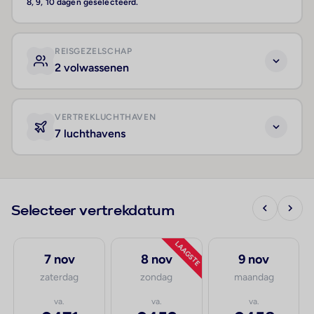
8, 9, 10 dagen geselecteerd.
REISGEZELSCHAP
2 volwassenen
VERTREKLUCHTHAVEN
7 luchthavens
Selecteer vertrekdatum
LAAGSTE
7 nov
8 nov
9 nov
zaterdag
zondag
maandag
va.
va.
va.