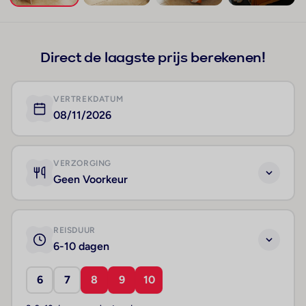
+156
Direct de laagste prijs berekenen!
VERTREKDATUM
08/11/2026
VERZORGING
Geen Voorkeur
REISDUUR
6-10 dagen
6
7
8
9
10