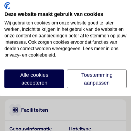
Ligging
Deze website maakt gebruik van cookies
Dit hotel is ideaal gelegen, op slechts enkele stappen
Wij gebruiken cookies om onze website goed te laten
van de naburige golfbaan en op 5 min van Carvoeiro
werken, inzicht te krijgen in het gebruik van de website en
en het strand van Caneiros. De gasten vinden de
onze content en aanbiedingen beter af te stemmen op jouw
dichtstbijzijnde restaurants, bars en aansluitingen op
interesses. Ook zorgen cookies ervoor dat functies van
het openbaar vervoer op slechts 1 km afstand en het
derden correct worden weergegeven. Lees meer in ons
privacy- en cookiebeleid.
is 5 km naar Lagoa. Portimão biedt winkels en clubs
en ligt op 13 km afstand. Het is 15 km naar Praia da
Rocha en het Silves kasteel. Albufeira ligt op 20 km
Alle cookies
Toestemming
en vanuit het resort kan de internationale luchthaven
accepteren
aanpassen
van Faro in 45 minuten worden bereikt.
Lees meer
Hotelfaciliteiten
Het aparthotel beschikt over 80 appartementen en
22 eenpersoonskamers en over een lift. Meertalig
Faciliteiten
personeel (Engels, Duits, Frans) bij de receptie in de
ontvangsthal is hulZwembadzichtaardig bij het in- en
Gebouwinformatie
Hoteltype
uitchecken. Het verblijf is ingericht met een