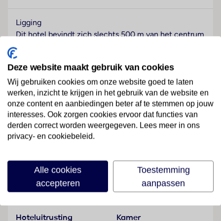
Ligging
Dit hotel bevindt zich slechts 500 m van het centrum
van Monte Gordo verwijderd.
Hotelfaciliteiten
Deze website maakt gebruik van cookies
Aan de receptie in de ontvangsthal staat Engelstalig
Wij gebruiken cookies om onze website goed te laten
personeel met raad en daad bij. Service zoals een
werken, inzicht te krijgen in het gebruik van de website en
bagagedepot en een kluis draagt bij tot een
onze content en aanbiedingen beter af te stemmen op jouw
comfortabel verblijf. Via Wi-Fi hebben de gasten
interesses. Ook zorgen cookies ervoor dat functies van
toegang tot het internet. De tourdesk biedt
derden correct worden weergegeven. Lees meer in ons
privacy- en cookiebeleid.
ondersteuning bij het boeken van excursies. Het hotel
Lees meer
beschikt over meerdere voor gehandicapten
toegankelijke vrijetijdsbestedingen. Het verblijf
Alle cookies
Toestemming
beschikt over faciliteiten voor rolstoelgebruikers en
accepteren
aanpassen
een lift. Er zijn ook winkels. De gasten die met de
Faciliteiten
auto komen, kunnen in een garage of op de
parkeerplaats parkeren. Tot de aangeboden diensten
Hoteluitrusting
Kamer
horen kamerservice en een wasservice. Sportieve