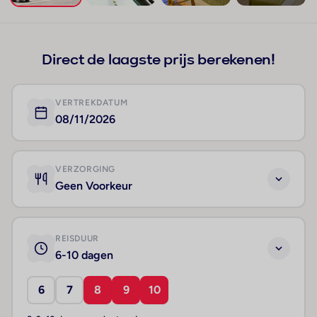
+34
Direct de laagste prijs berekenen!
VERTREKDATUM
08/11/2026
VERZORGING
Geen Voorkeur
REISDUUR
6-10 dagen
6
7
8
9
10