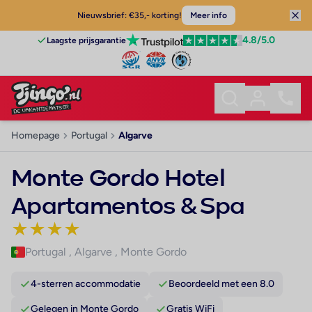
Nieuwsbrief: €35,- korting!
Meer info
4.8
/5.0
Laagste prijsgarantie
Homepage
Portugal
Algarve
Monte Gordo Hotel
Apartamentos & Spa
★
★
★
★
Portugal
,
Algarve
,
Monte Gordo
4-sterren accommodatie
Beoordeeld met een 8.0
Gelegen in Monte Gordo
Gratis WiFi