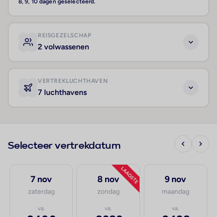
8, 9, 10 dagen geselecteerd.
REISGEZELSCHAP
2 volwassenen
VERTREKLUCHTHAVEN
7 luchthavens
Selecteer vertrekdatum
LAAGSTE
7 nov
8 nov
9 nov
zaterdag
zondag
maandag
va.
va.
va.