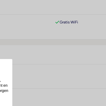
Gratis WiFi
,
nt en
orgen