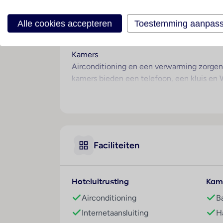
Hotelfaciliteiten
Het vriendelijke personeel aan de receptie
Alle cookies accepteren
Toestemming aanpas
hebben de gasten de beschikking over een
Kamers
Airconditioning en een verwarming zorgen 
kamers bieden een telefoon, een kluis en 
cosmetische producten. Het hotel beschik
www.giata.com for client nof 125551
Faciliteiten
Hoteluitrusting
Kam
Airconditioning
B
Internetaansluiting
H