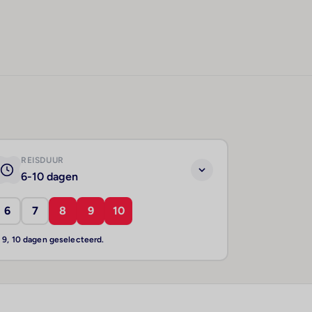
REISDUUR
6-10 dagen
6
7
8
9
10
, 9, 10 dagen geselecteerd.