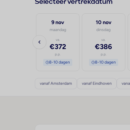
Selecteer vertrekdatum
30 sep
9 nov
10 nov
woensdag
maandag
dinsdag
va.
va.
va.
€516
€372
€386
p.p.
p.p.
p.p.
8-10 dagen
8-10 dagen
8-10 dagen
vanaf Amsterdam
vanaf Eindhoven
vana