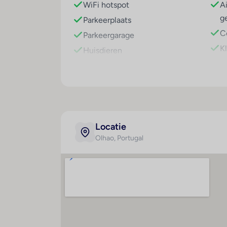
WiFi hotspot
A
g
Parkeerplaats
C
Parkeergarage
Kl
Huisdieren
Locatie
Olhao
, Portugal