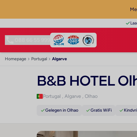
Mel
Laa
088 66 55 999
Homepage
Portugal
Algarve
B&B HOTEL Olh
Portugal
,
Algarve
,
Olhao
Gelegen in Olhao
Gratis WiFi
Kindvri