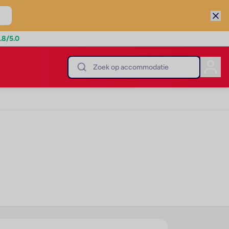
.8
/5.0