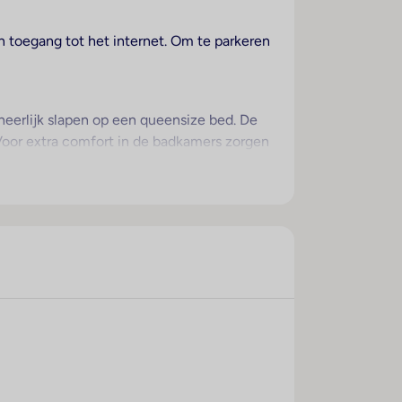
en toegang tot het internet. Om te parkeren
heerlijk slapen op een queensize bed. De
 Voor extra comfort in de badkamers zorgen
04 - 2026. Multilingual, powered by