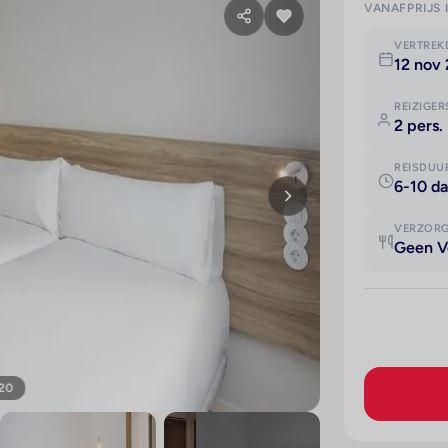
VANAFPRIJS 
VERTRE
12 nov
REIZIGER
2 pers.
REISDUU
6-10 d
VERZOR
Geen V
 20