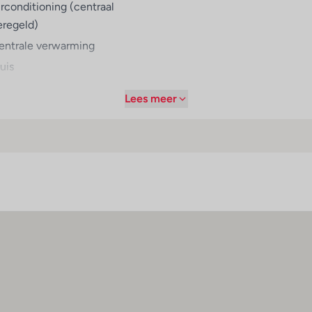
irconditioning (centraal
eregeld)
entrale verwarming
uis
Lees meer