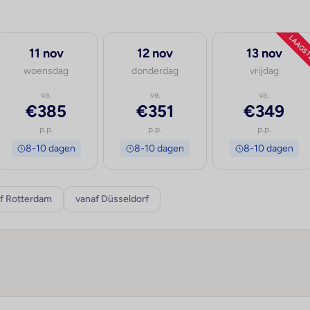
LAAGS
11 nov
12 nov
13 nov
woensdag
donderdag
vrijdag
va.
va.
va.
€385
€351
€349
p.p.
p.p.
p.p.
8-10 dagen
8-10 dagen
8-10 dagen
f Rotterdam
vanaf Düsseldorf