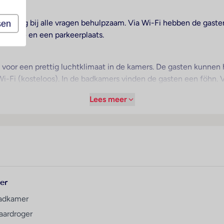
 is graag bij alle vragen behulpzaam. Via Wi-Fi hebben de gast
sen
 garage en een parkeerplaats.
voor een prettig luchtklimaat in de kamers. De gasten kunnen 
Wi-Fi (kosteloos). In de badkamers vinden de gasten een föhn.
t over gezinskamers en niet-rokerskamers. Copyright GIATA 20
Lees meer
er
adkamer
aardroger