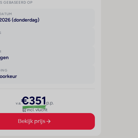
IS GEBASEERD OP
KDATUM
 2026 (donderdag)
S
R
agen
GING
oorkeur
€351
p.p.
v.a.
incl. vlucht
Bekijk prijs