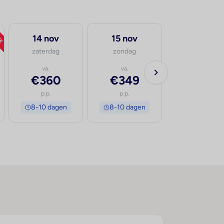
TE
14 nov
15 nov
zaterdag
zondag
va.
va.
€360
€349
p.p.
p.p.
8-10 dagen
8-10 dagen