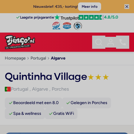
Nieuwsbrief: €35,- korting!
Meer info
4.8
/5.0
Laagste prijsgarantie
Homepage
Portugal
Algarve
Quintinha Village
★
★
★
Portugal
,
Algarve
,
Porches
Beoordeeld met een 8.0
Gelegen in Porches
Spa & wellness
Gratis WiFi