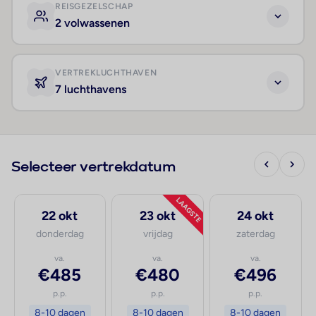
REISGEZELSCHAP
2 volwassenen
VERTREKLUCHTHAVEN
7 luchthavens
Selecteer vertrekdatum
LAAGSTE
22 okt
23 okt
24 okt
donderdag
vrijdag
zaterdag
va.
va.
va.
€485
€480
€496
p.p.
p.p.
p.p.
8-10 dagen
8-10 dagen
8-10 dagen