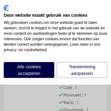
vriendelijke personeel de gasten met raad en daad bij.
Het vakantiecomplex beschikt over verschillende
gemakken voor een comfortabel en een ontspannen
Deze website maakt gebruik van cookies
verblijf waaronder een kluis, een tv-ruimte, een
Wij gebruiken cookies om onze website goed te laten
speelkamer en medische dienst. Via Wi-Fi hebben de
werken, inzicht te krijgen in het gebruik van de website en
gasten toegang tot het internet. In de supermarkt zijn
onze content en aanbiedingen beter af te stemmen op jouw
Lees meer
producten voor het dagelijks gebruik verkrijgbaar. Op
interesses. Ook zorgen cookies ervoor dat functies van
het terrein van het complex bevinden zich een mooie
derden correct worden weergegeven. Lees meer in ons
tuin en een fraaie speelplaats. De gasten die met de
privacy- en cookiebeleid.
auto komen, kunnen in een garage of op de
Faciliteiten
parkeerplaats parkeren. Tot de aangeboden service
Alle cookies
Toestemming
behoort een eigen shuttlebus. Sportieve gasten die
Hoteltype
Hoteluitrusting
accepteren
aanpassen
het omliggende landschap op de fiets willen
verkennen, zullen de fietZeezichterhuur (tegen
Village
Hotelkluis : 1
toeslag) op prijs stellen.
Café : 1
Kamers
Minimarkt : 1
In de kamers bevinden zich een keuken en een
Bar(s) : 1
badkamer, voor een aangenaam luchtklimaat zorgt
Discotheek : 1