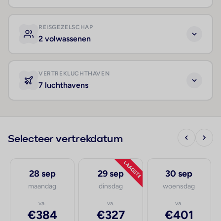
REISGEZELSCHAP
2 volwassenen
VERTREKLUCHTHAVEN
7 luchthavens
Selecteer vertrekdatum
LAAGSTE
28 sep
29 sep
30 sep
maandag
dinsdag
woensdag
va.
va.
va.
€384
€327
€401