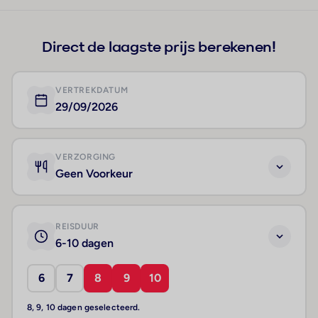
+41
Direct de laagste prijs berekenen!
VERTREKDATUM
29/09/2026
VERZORGING
Geen Voorkeur
REISDUUR
6-10 dagen
6
7
8
9
10
8, 9, 10 dagen geselecteerd.