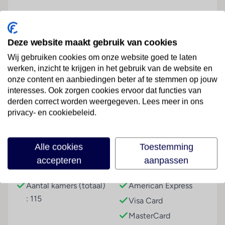
Hotelfaciliteiten
Het verblijf met een lift beschikt over 115 kamers. Het
vriendelijke personeel aan de receptie is graag bij alle
Deze website maakt gebruik van cookies
vragen behulpzaam. Een bagagedepot, een kluis en
Wij gebruiken cookies om onze website goed te laten
een wisselkantoor bieden de nodige service. In de
werken, inzicht te krijgen in het gebruik van de website en
openbare ruimtes is Wi-Fi verkrijgbaar. De tourdesk
onze content en aanbiedingen beter af te stemmen op jouw
biedt ondersteuning bij het boeken van excursies. Het
interesses. Ook zorgen cookies ervoor dat functies van
Lees meer
hotel beschikt over meerdere voor gehandicapten
derden correct worden weergegeven. Lees meer in ons
toegankelijke vrijetijdsbestedingen. Het aparthotel
privacy- en cookiebeleid.
beschikt over faciliteiten voor rolstoelgebruikers. Voor
gemoedelijke stemmingen zorgt een open haard. Er
Faciliteiten
Alle cookies
Toestemming
zijn ook winkels. De gasten kunnen voor een
aangenaam verblijf gebruikmaken van de
accepteren
aanpassen
Gebouwinformatie
Betalingsmogelijkheden
verschillende recreatieve voorzieningen van het
verblijf zoals bijvoorbeeld de tuin. Tot de overige
Aantal kamers (totaal)
American Express
voorzieningen van het hotel behoren een tv-ruimte
: 115
Visa Card
en een bibliotheek. De gasten die met de auto
MasterCard
komen, kunnen in een garage of op de parkeerplaats