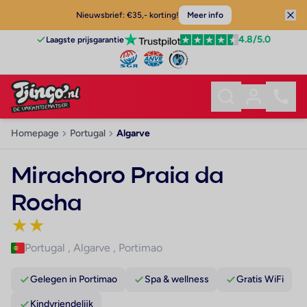
Nieuwsbrief: €35,- korting!
Meer info
4.8
/5.0
Laagste prijsgarantie
Homepage
Portugal
Algarve
Mirachoro Praia da
Rocha
★
★
Portugal
,
Algarve
,
Portimao
Gelegen in Portimao
Spa & wellness
Gratis WiFi
Kindvriendelijk