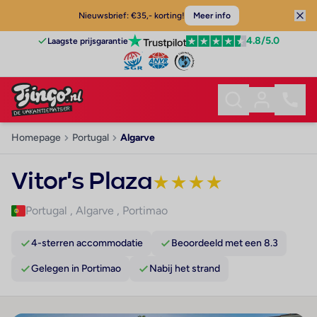
Nieuwsbrief: €35,- korting!
Meer info
4.8
/5.0
Laagste prijsgarantie
Homepage
Portugal
Algarve
Vitor's Plaza
★
★
★
★
Portugal
,
Algarve
,
Portimao
4-sterren accommodatie
Beoordeeld met een 8.3
Gelegen in Portimao
Nabij het strand