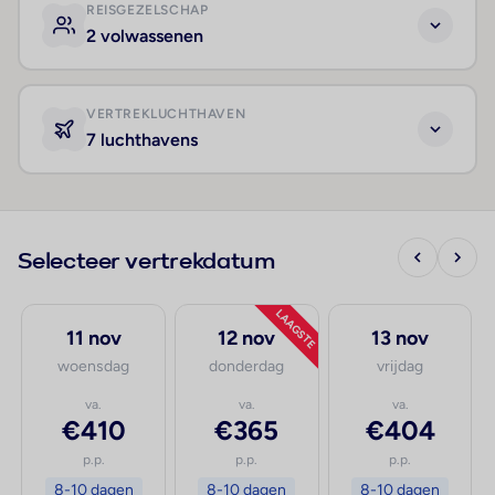
REISGEZELSCHAP
2 volwassenen
VERTREKLUCHTHAVEN
7 luchthavens
Selecteer vertrekdatum
LAAGSTE
11 nov
12 nov
13 nov
woensdag
donderdag
vrijdag
va.
va.
va.
€410
€365
€404
p.p.
p.p.
p.p.
8-10 dagen
8-10 dagen
8-10 dagen