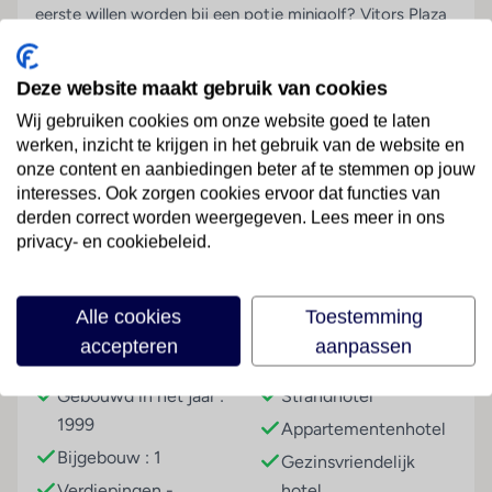
eerste willen worden bij een potje minigolf? Vitors Plaza
in Portimão is een heerlijk familiecomplex in de Algarve
met vermaak voor jong en oud. Heb je het zwembad
Deze website maakt gebruik van cookies
getest en van het lekkers in het restaurant The Three
Brothers gesnoept, trek dan de omgeving in. Huur een
Wij gebruiken cookies om onze website goed te laten
werken, inzicht te krijgen in het gebruik van de website en
auto en ga op zoek naar intieme baaien en de leukste
onze content en aanbiedingen beter af te stemmen op jouw
dorpen. Blijf je aan het eind van de dag hangen in zo’n
Lees meer
interesses. Ook zorgen cookies ervoor dat functies van
gezellig Portugees eethuis waar de kip Piri Piri in schalen
derden correct worden weergegeven. Lees meer in ons
op tafel komt? Of draai je zelf je hand niet om voor een
privacy- en cookiebeleid.
culinair hoogstandje in je eigen appartement bij Vitors
Plaza? De keuze is aan jou, vakantie vieren zoals jij het
Faciliteiten
wilt.
Alle cookies
Toestemming
accepteren
aanpassen
De hele familie vermaakt zich
Gebouwinformatie
Hoteltype
Duik in het zwembad
Gebouwd in het jaar :
Strandhotel
Vrijheid appartement, gemak hotel
1999
Appartementenhotel
Vanaf hier fijne tripjes maken
Bijgebouw : 1
Gezinsvriendelijk
Borrelen op je eigen balkon
Verdiepingen -
hotel