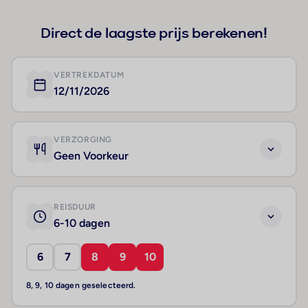
Direct de laagste prijs berekenen!
VERTREKDATUM
12/11/2026
VERZORGING
Geen Voorkeur
REISDUUR
6-10 dagen
6
7
8
9
10
8, 9, 10 dagen geselecteerd.