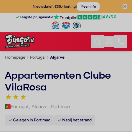
Nieuwsbrief: €35,- korting!
Meer info
4.8
/5.0
Laagste prijsgarantie
Homepage
Portugal
Algarve
Appartementen Clube
VilaRosa
★
★
★
Portugal
,
Algarve
,
Portimao
Gelegen in Portimao
Nabij het strand