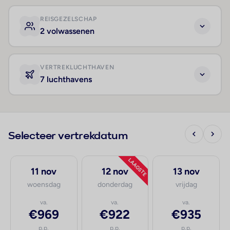
REISGEZELSCHAP
2 volwassenen
VERTREKLUCHTHAVEN
7 luchthavens
Selecteer vertrekdatum
LAAGSTE
11 nov
12 nov
13 nov
woensdag
donderdag
vrijdag
va.
va.
va.
€969
€922
€935
p.p.
p.p.
p.p.