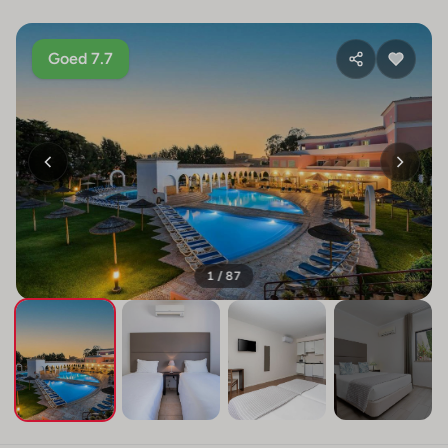
Goed 7.7
1 / 87
+83