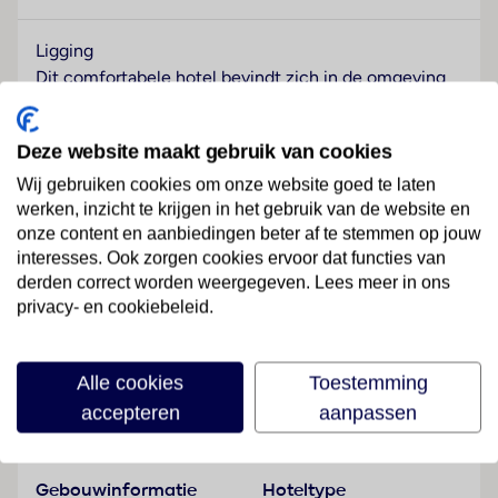
Ligging
Dit comfortabele hotel bevindt zich in de omgeving
van het stadscentrum met tal van winkel- en
amusementsmogelijkheden. Het mooie strand
Deze website maakt gebruik van cookies
alsmede het openbaar vervoer, restaurants en bars
zijn binnen 100 meter te bereiken.
Wij gebruiken cookies om onze website goed te laten
werken, inzicht te krijgen in het gebruik van de website en
Hotelfaciliteiten
onze content en aanbiedingen beter af te stemmen op jouw
De 78 suites en de 143 appartementen zijn verdeeld
interesses. Ook zorgen cookies ervoor dat functies van
over 3 verdiepingen en zijn met een lift bereikbaar.
derden correct worden weergegeven. Lees meer in ons
privacy- en cookiebeleid.
24/24 staat de gasten meertalig personeel (Engels,
Lees meer
Duits, Frans) aan de receptie met raad en daad bij, het
in- en uitchecken is 24 uur per dag mogelijk. Een
Alle cookies
Toestemming
bagagedepot, een kluis, een wisselkantoor en een
accepteren
aanpassen
geldautomaat behoren tot de faciliteiten van het
Faciliteiten
aparthotel. In het verblijf is Wi-Fi verkrijgbaar. De
tourdesk biedt ondersteuning bij het boeken van
Gebouwinformatie
Hoteltype
excursies. Het hotel beschikt over meerdere voor