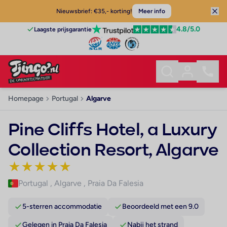
Nieuwsbrief: €35,- korting!
Meer info
4.8
/5.0
Laagste prijsgarantie
Homepage
Portugal
Algarve
Pine Cliffs Hotel, a Luxury
Collection Resort, Algarve
★
★
★
★
★
Portugal
,
Algarve
,
Praia Da Falesia
5-sterren accommodatie
Beoordeeld met een 9.0
Gelegen in Praia Da Falesia
Nabij het strand