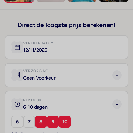
+259
Direct de laagste prijs berekenen!
VERTREKDATUM
12/11/2026
VERZORGING
Geen Voorkeur
REISDUUR
6-10 dagen
6
7
8
9
10