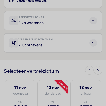
8, 9, 10 dagen geselecteerd.
REISGEZELSCHAP
2 volwassenen
VERTREKLUCHTHAVEN
7 luchthavens
Selecteer vertrekdatum
LAAGSTE
11 nov
12 nov
13 nov
woensdag
donderdag
vrijdag
va.
va.
va.