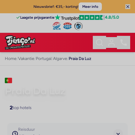
Nieuwsbrief: €35,- korting!
Meer info
4.8
/5.0
Laagste prijsgarantie
Home
/
Vakantie
/
Portugal
/
Algarve
/
Praia Da Luz
VAKANTIE · ALGARVE
Praia Da Luz
2
top hotels
Reisduur