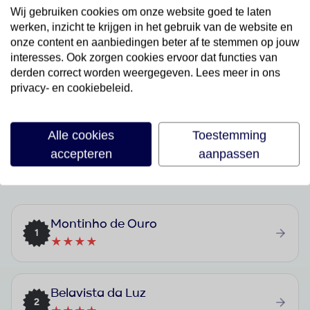
Last Minutes
Wij gebruiken cookies om onze website goed te laten
Bekijk aanbod
werken, inzicht te krijgen in het gebruik van de website en
onze content en aanbiedingen beter af te stemmen op jouw
interesses. Ook zorgen cookies ervoor dat functies van
derden correct worden weergegeven. Lees meer in ons
privacy- en cookiebeleid.
Alle cookies
Toestemming
Best geboekte vakanties in Praia Da
accepteren
aanpassen
Luz
Montinho de Ouro
1
★★★★
Belavista da Luz
2