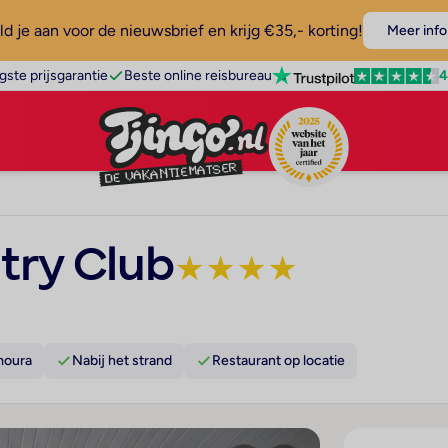
d je aan voor de nieuwsbrief en krijg €35,- korting!
Meer info
4
gste prijsgarantie
Beste online reisbureau
ry Club
★
★
★
★
moura
Nabij het strand
Restaurant op locatie