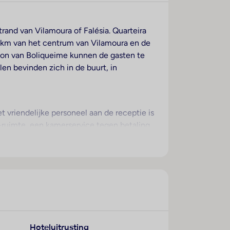
trand van Vilamoura of Falésia. Quarteira
 4 km van het centrum van Vilamoura en de
ation van Boliqueime kunnen de gasten te
en bevinden zich in de buurt, in
t vriendelijke personeel aan de receptie is
-ruimte, een kamerservice tegen betaling
 ondersteuning bij het boeken van
een mooie tuin en een fraaie speelplaats. De
ot de aangeboden service behoort een eigen
tegen toeslag) weten te waarderen,
s. In de meeste kamers is een balkon of
Hoteluitrusting