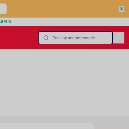
.8
/5.0