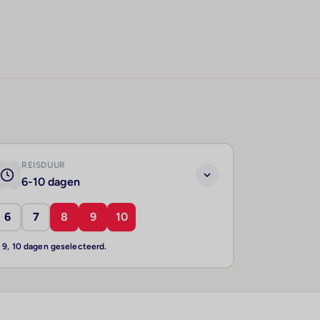
REISDUUR
6-10 dagen
6
7
8
9
10
, 9, 10 dagen geselecteerd.