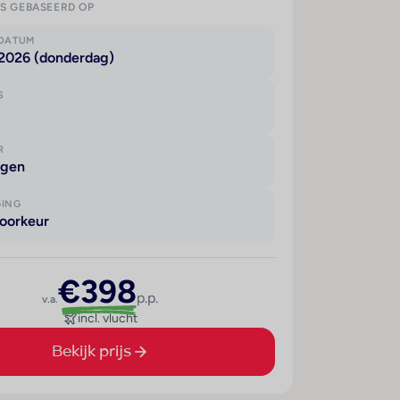
IS GEBASEERD OP
KDATUM
 2026 (donderdag)
S
R
agen
GING
oorkeur
€398
p.p.
v.a.
incl. vlucht
Bekijk prijs