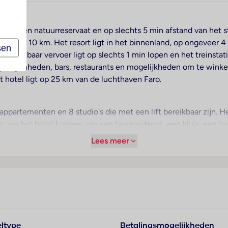
nover een natuurreservaat en op slechts 5 min afstand van het s
ufeira op 10 km. Het resort ligt in het binnenland, op ongeveer
sen
het openbaar vervoer ligt op slechts 1 min lopen en het treinst
gelegenheden, bars, restaurants en mogelijkheden om te winkel
 hotel ligt op 25 km van de luchthaven Faro.
ppartementen en 8 studio's die met een lift bereikbaar zijn. He
en van het hotel kunnen van een bagagedepot, een kluis, een tv
 hebben de gasten toegang tot het internet. De tourdesk biedt
Lees meer
 zijn beschikbaar. Op het terrein van het verblijf bevinden zich 
en garage (tegen toeslag) of op de parkeerplaats parkeren. T
g op de fiets willen ontdekken, zullen de fietZeezichterhuur (
nden.
re verwarming zorgen voor een prettig luchtklimaat in de kamer
ltype
Betalingsmogelijkheden