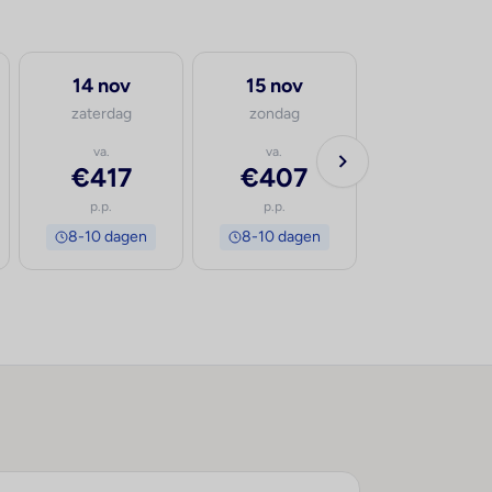
14 nov
15 nov
zaterdag
zondag
va.
va.
€417
€407
p.p.
p.p.
8-10 dagen
8-10 dagen