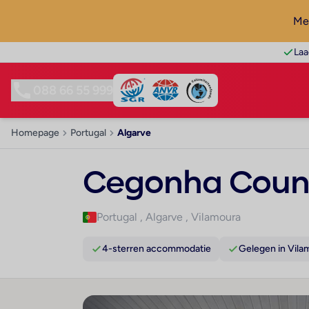
Mel
Laa
088 66 55 999
Homepage
Portugal
Algarve
Cegonha Count
Portugal
,
Algarve
,
Vilamoura
4-sterren accommodatie
Gelegen in Vila