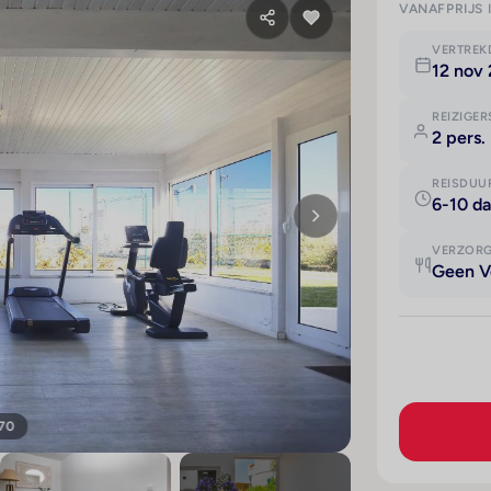
VANAFPRIJS 
VERTRE
12 nov
REIZIGER
2 pers.
REISDUU
6-10 d
VERZOR
Geen V
 70