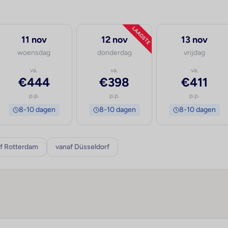
LAAGSTE
11 nov
12 nov
13 nov
woensdag
donderdag
vrijdag
va.
va.
va.
€444
€398
€411
p.p.
p.p.
p.p.
8-10 dagen
8-10 dagen
8-10 dagen
f Rotterdam
vanaf Düsseldorf