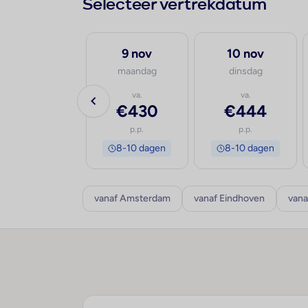
Selecteer vertrekdatum
30 sep
9 nov
10 nov
woensdag
maandag
dinsdag
va.
va.
va.
€505
€430
€444
p.p.
p.p.
p.p.
8-10 dagen
8-10 dagen
8-10 dagen
vanaf Amsterdam
vanaf Eindhoven
vana