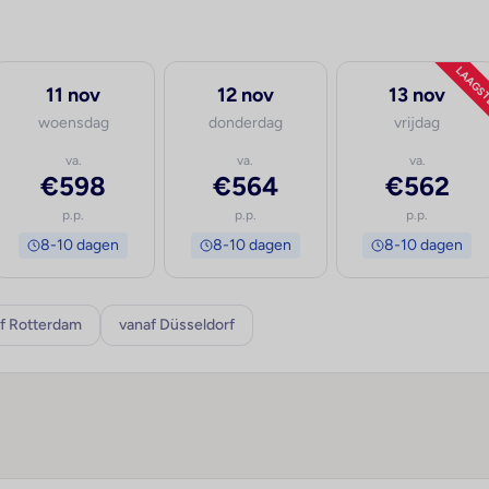
LAAGS
11 nov
12 nov
13 nov
woensdag
donderdag
vrijdag
va.
va.
va.
€598
€564
€562
p.p.
p.p.
p.p.
8-10 dagen
8-10 dagen
8-10 dagen
f Rotterdam
vanaf Düsseldorf