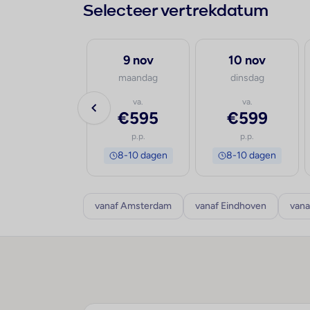
Selecteer vertrekdatum
30 sep
9 nov
10 nov
woensdag
maandag
dinsdag
va.
va.
va.
€1.621
€595
€599
p.p.
p.p.
p.p.
8-10 dagen
8-10 dagen
8-10 dagen
vanaf Amsterdam
vanaf Eindhoven
vana