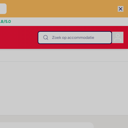
.8
/5.0