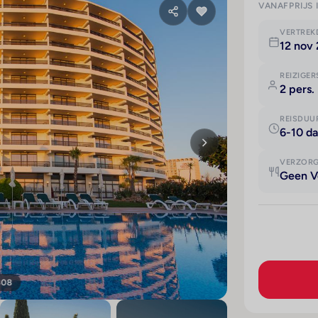
VANAFPRIJS 
VERTRE
12 nov
REIZIGER
2 pers.
REISDUU
6-10 d
VERZOR
Geen V
308