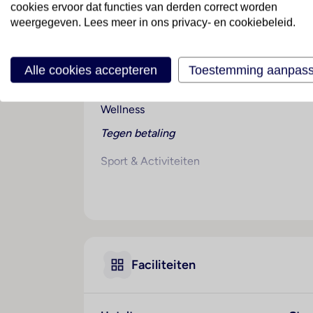
cookies ervoor dat functies van derden correct worden
weergegeven. Lees meer in ons privacy- en cookiebeleid.
Strandplezier in het bruisende zuiden
Op een steenworp afstand van het strand va
duik in de buitenzwembaden. Zin in actie? 
Alle cookies accepteren
Toestemming aanpas
uit in de Nep kidsclub. Alles voor een onve
Wellness
Tegen betaling
Sport & Activiteiten
Tegen betaling
Entertainment
overdag en 's avonds animatie
livemuziek
game kamer
Faciliteiten
Onafhankelijk duurzaamheidslabel
Je verblijft in een accommodatie met ona