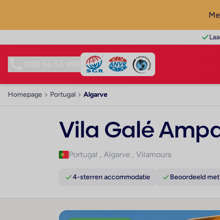
Mel
Laa
088 66 55 999
Homepage
Portugal
Algarve
Vila Galé Ampa
Portugal
,
Algarve
,
Vilamoura
4-sterren accommodatie
Beoordeeld met