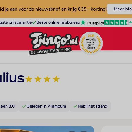
d je aan voor de nieuwsbrief en krijg €35,- korting!
Meer info
4
gste prijsgarantie
Beste online reisbureau
lius
★
★
★
★
 een 8.0
Gelegen in Vilamoura
Nabij het strand