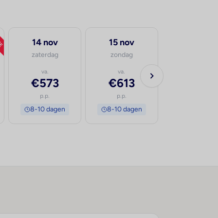
TE
14 nov
15 nov
zaterdag
zondag
va.
va.
€573
€613
p.p.
p.p.
8-10 dagen
8-10 dagen