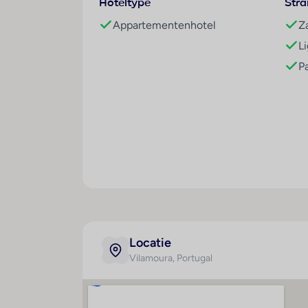
Hoteltype
Str
Je steunt de lokale economie en gemeens
Appartementenhotel
Z
Je investeert in projecten met als doel h
duurzaamheidsagenda, denk hierbij aan he
L
P
Overige informatie
officiële classificatie: 4 sterren
onze classificatie: 4 sterren
totaal aantal kamers/ appartementen: 357
Kamers
2-persoonskamer, Zeezicht voor alleengeb
Ligging
gelegen in het hoofdgebouw en zeezicht
Algemeen
ca. 28 m² (kan verschillen per kamer)
Locatie
Vilamoura
, Portugal
airco
telefoon
gratis wifi