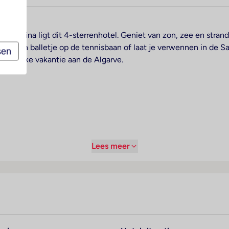
n Marina ligt dit 4-sterrenhotel. Geniet van zon, zee en strand,
Sla een balletje op de tennisbaan of laat je verwennen in de S
sen
rgetelijke vakantie aan de Algarve.
Lees meer
fhankelijk duurzaamheidslabel