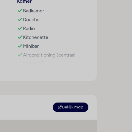
Kamer
Badkamer
oals benoemd in onze
Douche
Radio
Kitchenette
Minibar
Airconditioning (centraal
geregeld)
Centrale verwarming
Kluis
Lounge
Televisie
Tweepersoonsbed
Bekijk map
Magnetron
Mogelijkheid om zelf thee en