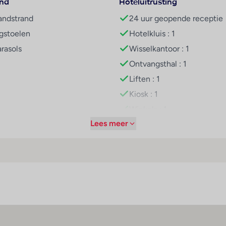
and
Hoteluitrusting
chap via de TUI Care Foundation
andstrand
24 uur geopende receptie
et versnellen van het behalen van onze duurzaamheidsdoelen z
rnieuwbare energie en nieuwe generatie mobiliteit
igstoelen
Hotelkluis : 1
arasols
Wisselkantoor : 1
Ontvangsthal : 1
Liften : 1
Kiosk : 1
Winkels : 1
Lees meer
Kapper : 1
ruik, 1-1 pers
Bar(s) : 1
Casino : 1
Speelkamer : 1
Restaurant(s) : 1
Restaurant(s) met rookvrij
gedeelte : 1