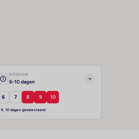
REISDUUR
6-10 dagen
6
7
8
9
10
, 9, 10 dagen geselecteerd.