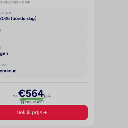
IS GEBASEERD OP
KDATUM
 2026 (donderdag)
S
R
agen
GING
oorkeur
€564
p.p.
v.a.
incl. vlucht
Bekijk prijs