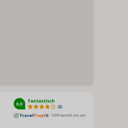
koffie te zetten
Rolstoeltoegankelijk
Hygiëne
Preventieschermen
Fantastisch
8,0
(
2
)
Afstandsregels
Verscherpte
100
% beveelt ons aan
reinigingsmaatregelen