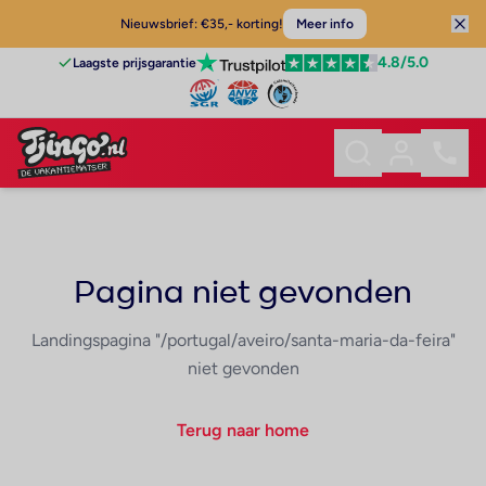
Nieuwsbrief: €35,- korting!
Meer info
4.8
/5.0
Laagste prijsgarantie
Pagina niet gevonden
Landingspagina "/portugal/aveiro/santa-maria-da-feira"
niet gevonden
Terug naar home