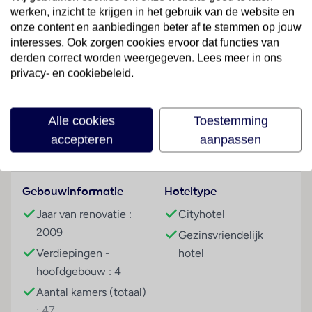
werken, inzicht te krijgen in het gebruik van de website en
wandelen van het busstation van Fátima en op
onze content en aanbiedingen beter af te stemmen op jouw
ongeveer 2,5 km afstand van het treinstation. De zee
interesses. Ook zorgen cookies ervoor dat functies van
ligt op ongeveer 5 km afstand en tot de andere
derden correct worden weergegeven. Lees meer in ons
interessante bestemmingen in de directe omgeving
privacy- en cookiebeleid.
behoren het kasteel Ourém (ongeveer 1,3 km),
Lees meer
Batalha (ongeveer 1,8 km), Leiria (ongeveer 2,5 km)
en Tomar (ongeveer 3,5 km afstand). De
Alle cookies
Toestemming
internationale luchthaven Lissabon ligt op ongeveer
accepteren
aanpassen
Faciliteiten
120 km afstand.
Hotelfaciliteiten
Gebouwinformatie
Hoteltype
Het hotel biedt op 4 verdiepingen 47 niet-
rokerskamers die met een lift bereikbaar zijn. De
Jaar van renovatie :
Cityhotel
receptie is 24 uur per dag geopend. Tot de faciliteiten
2009
Gezinsvriendelijk
van het verblijf behoren een bagagedepot, een kluis
Verdiepingen -
hotel
en een geldautomaat. Via Wi-Fi hebben de gasten
hoofdgebouw : 4
toegang tot het internet. De tourdesk biedt
Aantal kamers (totaal)
ondersteuning bij het boeken van excursies. Het hotel
: 47
beschikt over meerdere voor gehandicapten