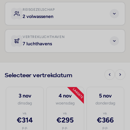
REISGEZELSCHAP
2 volwassenen
VERTREKLUCHTHAVEN
7 luchthavens
Selecteer vertrekdatum
LAAGSTE
3 nov
4 nov
5 nov
dinsdag
woensdag
donderdag
va.
va.
va.
€314
€295
€366
p.p.
p.p.
p.p.