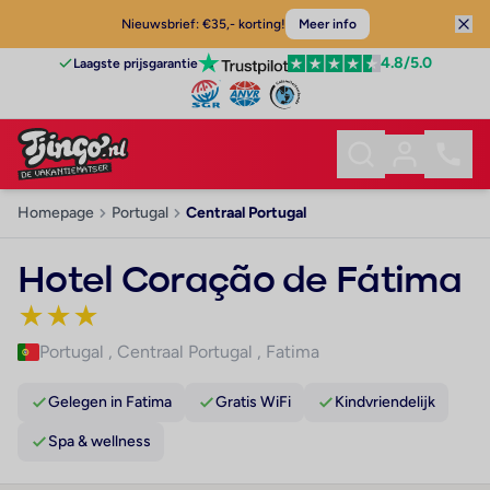
Nieuwsbrief: €35,- korting!
Meer info
4.8
/5.0
Laagste prijsgarantie
Homepage
Portugal
Centraal Portugal
Hotel Coração de Fátima
★
★
★
Portugal
,
Centraal Portugal
,
Fatima
Gelegen in Fatima
Gratis WiFi
Kindvriendelijk
Spa & wellness