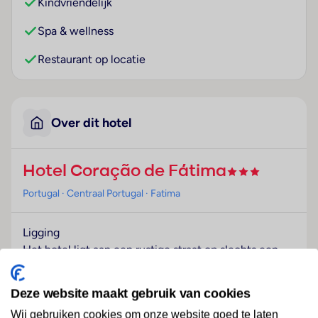
Kindvriendelijk
Spa & wellness
Restaurant op locatie
Over dit hotel
Hotel Coração de Fátima
Portugal
· Centraal Portugal
· Fatima
Ligging
Het hotel ligt aan een rustige straat op slechts een
minuut wandelen van het heiligdom van Fátima. Het
ligt vlakbij de kerk van de Heilige Drie-Eenheid, het
Deze website maakt gebruik van cookies
toeristisch informatiebureau en naast het
Wij gebruiken cookies om onze website goed te laten
postkantoor. Het hotel ligt op slechts vijf minuten