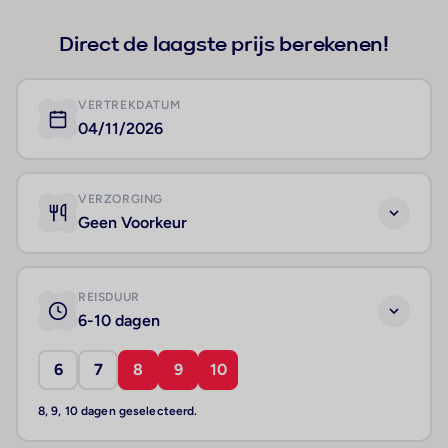
Direct de laagste prijs berekenen!
VERTREKDATUM
04/11/2026
VERZORGING
Geen Voorkeur
REISDUUR
6-10 dagen
6
7
8
9
10
8, 9, 10 dagen geselecteerd.