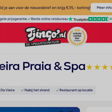
d je aan voor de nieuwsbrief en krijg €35,- korting!
Meer info
4
gste prijsgarantie
Beste online reisbureau
ieira Praia & Spa
★
★
★
a
 Da Vieira
Nabij het strand
Restaurant op locatie