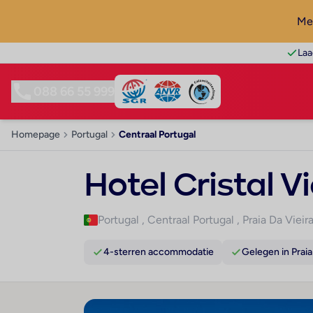
Mel
Laa
088 66 55 999
Homepage
Portugal
Centraal Portugal
Hotel Cristal V
Portugal
,
Centraal Portugal
,
Praia Da Vieir
4-sterren accommodatie
Gelegen in Praia