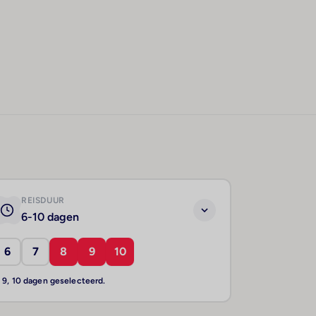
REISDUUR
6-10 dagen
6
7
8
9
10
, 9, 10 dagen geselecteerd.