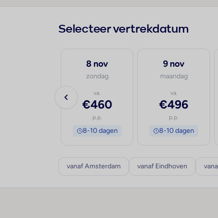
Selecteer vertrekdatum
28 sep
8 nov
9 nov
maandag
zondag
maandag
va.
va.
va.
€583
€460
€496
p.p.
p.p.
p.p.
8-10 dagen
8-10 dagen
8-10 dagen
vanaf Amsterdam
vanaf Eindhoven
vana