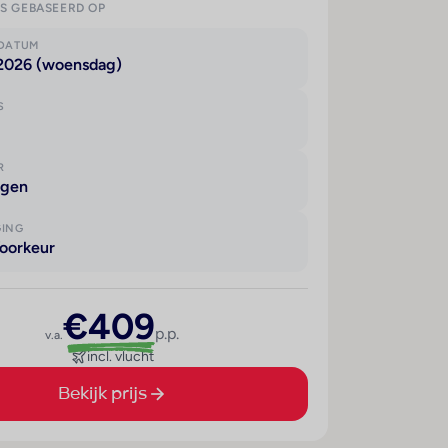
IS GEBASEERD OP
KDATUM
 2026 (woensdag)
S
R
agen
GING
oorkeur
€409
p.p.
v.a.
incl. vlucht
Bekijk prijs