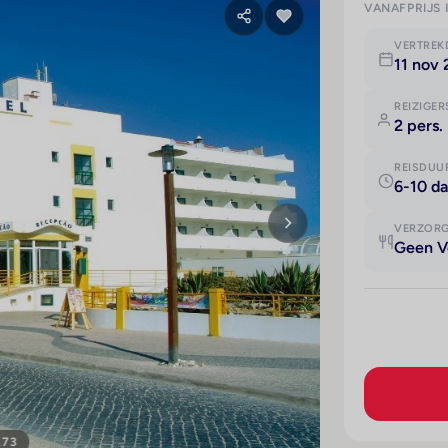
VANAFPRIJS 
VERTRE
11 nov
REIZIGER
2 pers.
REISDUU
6-10 d
VERZOR
Geen V
173