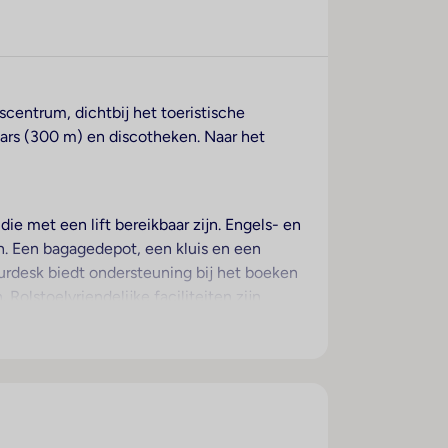
scentrum, dichtbij het toeristische
ars (300 m) en discotheken. Naar het
ie met een lift bereikbaar zijn. Engels- en
en. Een bagagedepot, een kluis en een
tourdesk biedt ondersteuning bij het boeken
Rolstoelvriendelijke faciliteiten zijn
nden zich een mooie tuin en een fraaie
asten die met de auto komen, kunnen in een
pvang, een autoverhuur, een medische
et omliggende landschap op de fiets willen
ax en projector voorhanden.