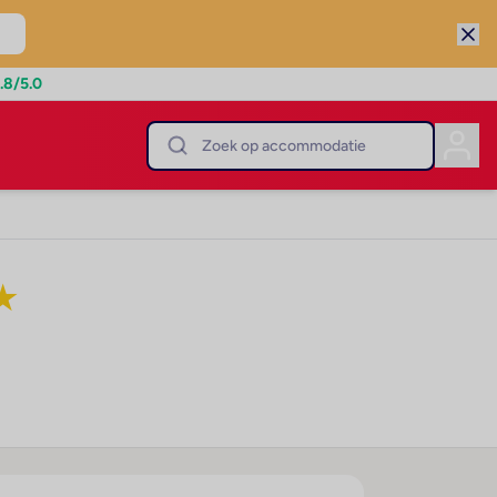
.8
/5.0
★