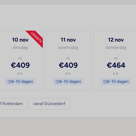
LAAGSTE
10 nov
11 nov
12 nov
dinsdag
woensdag
donderdag
va.
va.
va.
€409
€409
€464
p.p.
p.p.
p.p.
8-10 dagen
8-10 dagen
8-10 dagen
f Rotterdam
vanaf Düsseldorf