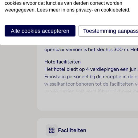
cookies ervoor dat functies van derden correct worden
Portugal
· Centraal Portugal
· Praia Da Vieira
weergegeven. Lees meer in ons privacy- en cookiebeleid.
Ligging
Alle cookies accepteren
Toestemming aanpas
Dit hotel ligt direct aan het zandstrand (2
centrum. Op enkele minuten loopafstand b
openbaar vervoer is het slechts 300 m. Het
Hotelfaciliteiten
Het hotel biedt op 4 verdiepingen een juni
Franstalig personeel bij de receptie in de
wisselkantoor behoren tot de faciliteiten v
van excursies. Het verblijf beschikt over m
beschikbaar. Er zijn winkels die tot rondn
speelplaats. Tot de overige voorzieningen
garage of op de parkeerplaats parkeren. 
dienst, een kamerservice tegen betaling, 
verkennen, zullen de fietZeezichterhuur op 
Faciliteiten