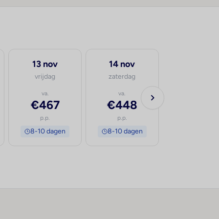
13 nov
14 nov
vrijdag
zaterdag
va.
va.
€467
€448
p.p.
p.p.
8-10 dagen
8-10 dagen