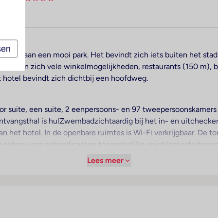
sen
0 m) en aan een mooi park. Het bevindt zich iets buiten het stad
evinden zich vele winkelmogelijkheden, restaurants (150 m), b
 hotel bevindt zich dichtbij een hoofdweg.
or suite, een suite, 2 eenpersoons- en 97 tweepersoonskamers d
 ontvangsthal is hulZwembadzichtaardig bij het in- en uitcheck
an het hotel. In de openbare ruimtes is Wi-Fi verkrijgbaar. De 
eerdere voor gehandicapten toegankelijke vrijetijdsbestedingen. 
euzen en flaneren uitnodigen. Op het terrein van het hotel bevi
Lees meer
 van het hotel behoren een tv-ruimte en een speelkamer. De g
Onder de beschikbare voorzieningen bevinden zich een Kindero
een wasservice en een eigen shuttlebus. Sportieve gasten die h
prijs stellen. In het zakelijke gedeelte (businesscenter) zijn f