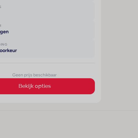
S
R
agen
GING
oorkeur
Geen prijs beschikbaar
Bekijk opties