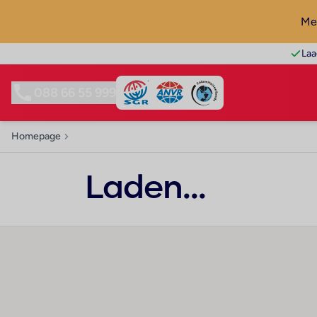
Mel
Laa
088 66 55 999
Homepage
Laden...