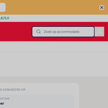
.8
/5.0
IS GEBASEERD OP
KDATUM
eer