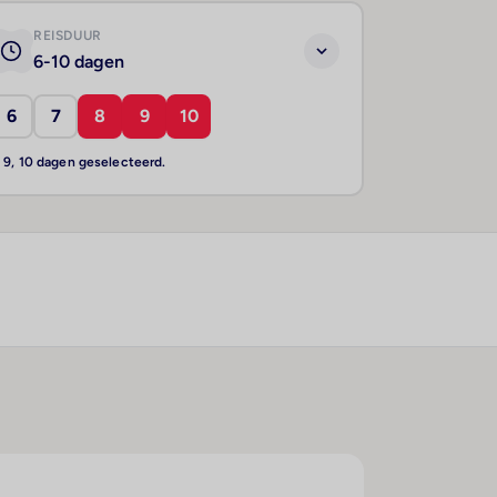
REISDUUR
6-10 dagen
6
7
8
9
10
, 9, 10 dagen geselecteerd.