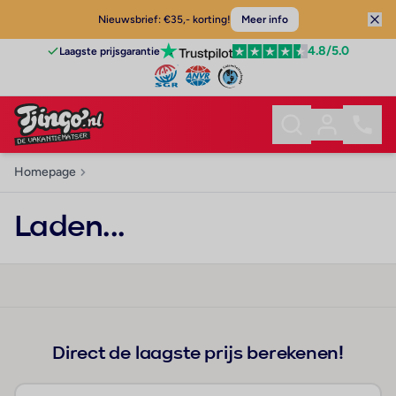
Nieuwsbrief: €35,- korting!
Meer info
4.8
/5.0
Laagste prijsgarantie
Homepage
Laden...
Direct de laagste prijs berekenen!