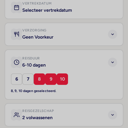
VERTREKDATUM
Selecteer vertrekdatum
VERZORGING
Geen Voorkeur
REISDUUR
6-10 dagen
6
7
8
9
10
8, 9, 10 dagen geselecteerd.
REISGEZELSCHAP
2 volwassenen