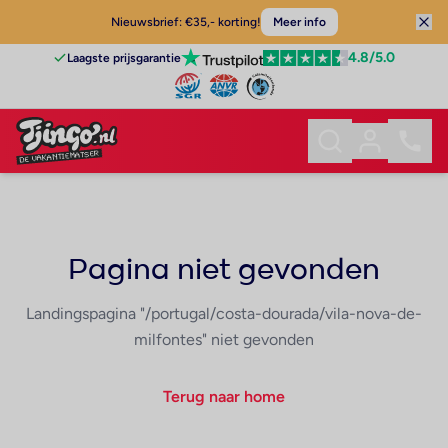
Nieuwsbrief: €35,- korting!
Meer info
4.8
/5.0
Laagste prijsgarantie
Pagina niet gevonden
Landingspagina "/portugal/costa-dourada/vila-nova-de-
milfontes" niet gevonden
Terug naar home