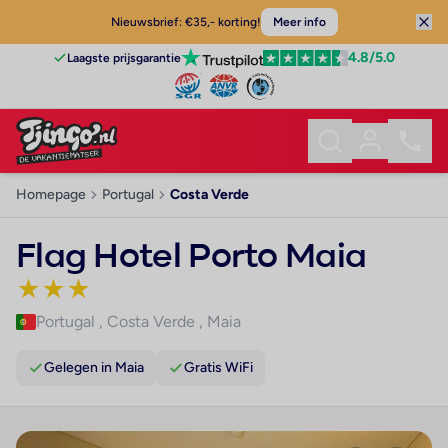
Nieuwsbrief: €35,- korting!
Meer info
4.8
/5.0
Laagste prijsgarantie
Homepage
Portugal
Costa Verde
Flag Hotel Porto Maia
★
★
★
Portugal
,
Costa Verde
,
Maia
Gelegen in Maia
Gratis WiFi