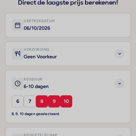
Direct de laagste prijs berekenen!
VERTREKDATUM
06/10/2026
VERZORGING
Geen Voorkeur
REISDUUR
6-10 dagen
6
7
8
9
10
8, 9, 10 dagen geselecteerd.
REISGEZELSCHAP