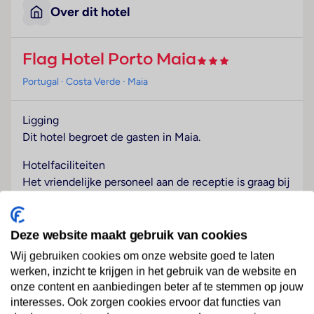
Over dit hotel
Flag Hotel Porto Maia
Portugal
· Costa Verde
· Maia
Ligging
Dit hotel begroet de gasten in Maia.
Hotelfaciliteiten
Het vriendelijke personeel aan de receptie is graag bij
alle vragen behulpzaam. Een bagagedepot, een kluis
en een geldautomaat bieden de nodige service. In de
openbare ruimtes is Wi-Fi verkrijgbaar. Het hotel
Deze website maakt gebruik van cookies
beschikt over verschillende faciliteiten die voor
Wij gebruiken cookies om onze website goed te laten
gehandicapten toegankelijk zijn. Het verblijf beschikt
werken, inzicht te krijgen in het gebruik van de website en
over faciliteiten voor rolstoelgebruikers. In de
onze content en aanbiedingen beter af te stemmen op jouw
Lees meer
supermarkt zijn producten voor het dagelijks gebruik
interesses. Ook zorgen cookies ervoor dat functies van