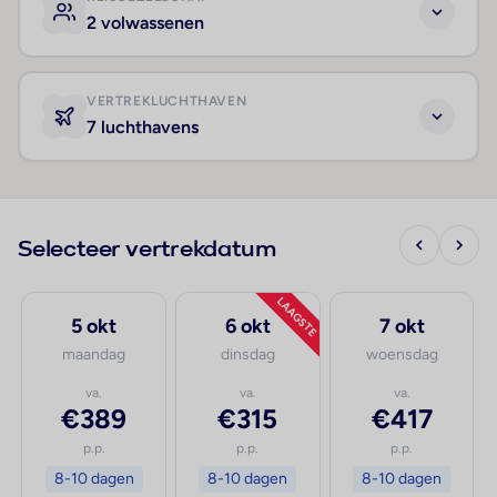
2 volwassenen
VERTREKLUCHTHAVEN
7 luchthavens
Selecteer vertrekdatum
LAAGSTE
5 okt
6 okt
7 okt
maandag
dinsdag
woensdag
va.
va.
va.
€389
€315
€417
p.p.
p.p.
p.p.
8-10 dagen
8-10 dagen
8-10 dagen