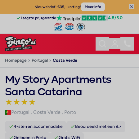
Nieuwsbrief: €35,- korting!
Meer info
4.8
/5.0
Laagste prijsgarantie
Homepage
Portugal
Costa Verde
My Story Apartments
Santa Catarina
★
★
★
★
Portugal
,
Costa Verde
,
Porto
4-sterren accommodatie
Beoordeeld met een 9.7
Gelegen in Porto
Gratis WiFi