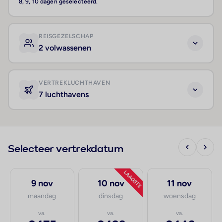
8, 9, 10 dagen geselecteerd.
REISGEZELSCHAP
2 volwassenen
VERTREKLUCHTHAVEN
7 luchthavens
Selecteer vertrekdatum
LAAGSTE
9 nov
10 nov
11 nov
maandag
dinsdag
woensdag
va.
va.
va.