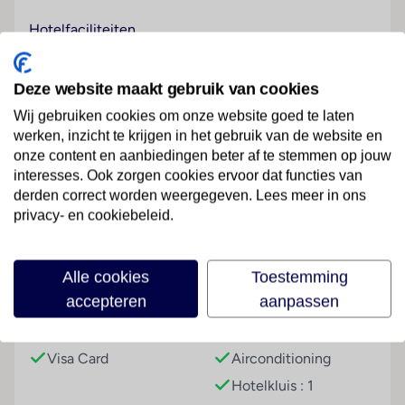
Hotelfaciliteiten
Dit hotel beschikt over een lift en een receptie.
Verschillende faciliteiten en diensten – zoals een
Deze website maakt gebruik van cookies
bagagedepot, een kluis, een medische dienst en een
Wij gebruiken cookies om onze website goed te laten
rookmelder – behoren tot de aangeboden
werken, inzicht te krijgen in het gebruik van de website en
voorzieningen. Via Wi-Fi hebben de gasten toegang
onze content en aanbiedingen beter af te stemmen op jouw
tot het internet. Om te parkeren hebben de gasten de
interesses. Ook zorgen cookies ervoor dat functies van
beschikking over een garage en een parkeerplaats.
Lees meer
derden correct worden weergegeven. Lees meer in ons
privacy- en cookiebeleid.
Kamers
Airconditioning en een verwarming zorgen voor een
prettig luchtklimaat in de kamers. De kamers
Faciliteiten
Alle cookies
Toestemming
beschikken over een tweepersoonsbed, een
accepteren
aanpassen
queensize bed of een slaapbank. Bovendien zijn een
kluis en een minibar beschikbaar. In de kitchenette
Betalingsmogelijkheden
Hoteluitrusting
bevinden zich een magnetron en een
Visa Card
Airconditioning
thee-/koffiezetapparaat. Door het comfortabele
Hotelkluis : 1
serviceaanbod met een telefoon, een televisie en Wi-