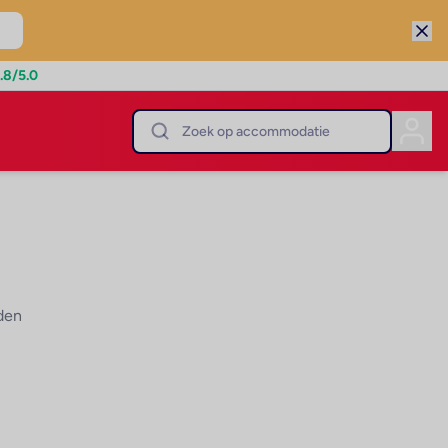
.8
/5.0
den