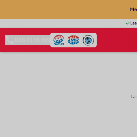
Mel
Laa
088 66 55 999
La