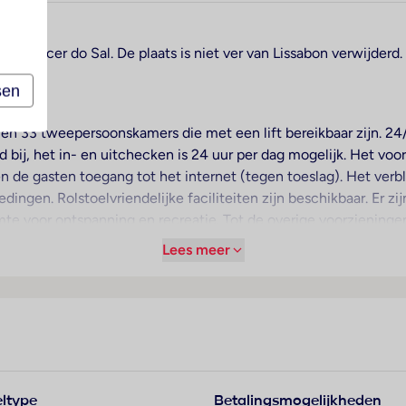
an Alcácer do Sal. De plaats is niet ver van Lissabon verwijderd
sen
 en 33 tweepersoonskamers die met een lift bereikbaar zijn. 24
 bij, het in- en uitchecken is 24 uur per dag mogelijk. Het vo
 de gasten toegang tot het internet (tegen toeslag). Het verbl
dingen. Rolstoelvriendelijke faciliteiten zijn beschikbaar. Er z
imte voor ontspanning en recreatie. Tot de overige voorziening
 komen, kunnen in een garage (tegen toeslag) of op de parkee
Lees meer
 dienst, kamerservice, een wasservice, een muntwasserette en
illen verkennen, zullen de fietZeezichterhuur op prijs stellen.
usinesscenter) zijn fax en projector voorhanden.
 voor een prettig luchtklimaat in de kamers. De kamers beschi
ien zijn een kluis, een minibar en een bureau beschikbaar. V
ltype
Betalingsmogelijkheden