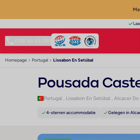
Mel
Laa
088 66 55 999
Homepage
Portugal
Lissabon En Setúbal
Pousada Castel
Portugal
,
Lissabon En Setúbal
,
Alcacer Do 
4-sterren accommodatie
Gelegen in Alca