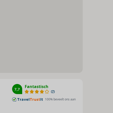
Internetaansluiting
WiFi hotspot
Roomservice
Wasservice
Medische dienst
Fietsenverhuur
Parkeerplaats
Parkeergarage
Miniclub
Tv-lounge : 1
Wasgelegenheid
Fantastisch
Huisdieren
7,7
(
7
)
Toegankelijk voor
100
% beveelt ons aan
gehandicapten