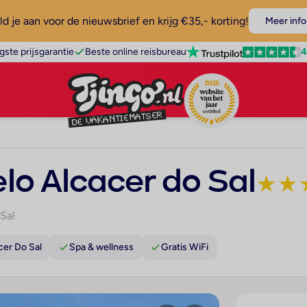
d je aan voor de nieuwsbrief en krijg €35,- korting!
Meer info
4
gste prijsgarantie
Beste online reisbureau
o Alcacer do Sal
★
★
Sal
cer Do Sal
Spa & wellness
Gratis WiFi