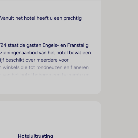
. Vanuit het hotel heeft u een prachtig
/24 staat de gasten Engels- en Franstalig
orzieningenaanbod van het hotel bevat een
ijf beschikt over meerdere voor
ijn winkels die tot rondneuzen en flaneren
en van het hotel behoren een tv-ruimte en
rplaats parkeren. Onder de beschikbare
 een eigen shuttlebus. Sportieve gasten
 Gasten kunnen gratis van het dagblad
kken over een tweepersoonsbed. Extra
oor vakantiecomfort zorgen een telefoon
Hoteluitrusting