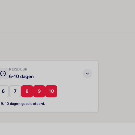
REISDUUR
6-10 dagen
6
7
8
9
10
, 9, 10 dagen geselecteerd.