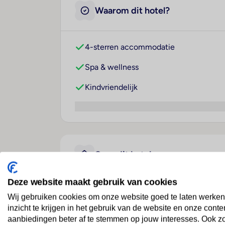
Waarom dit hotel?
4-sterren accommodatie
Spa & wellness
Kindvriendelijk
Over dit hotel
Deze website maakt gebruik van cookies
Pousada Castelo Alcacer d
Wij gebruiken cookies om onze website goed te laten werken
inzicht te krijgen in het gebruik van de website en onze conte
Portugal
· Lissabon En Setúbal
· Alcacer Do Sal
aanbiedingen beter af te stemmen op jouw interesses. Ook z