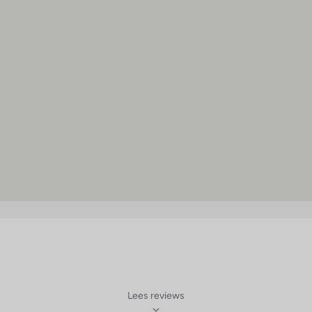
erd: American Express, Visa, Diners Club en MasterCard.
Lees reviews