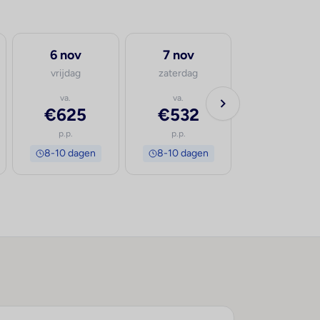
6 nov
7 nov
vrijdag
zaterdag
va.
va.
€625
€532
p.p.
p.p.
8-10 dagen
8-10 dagen