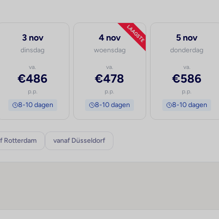
LAAGSTE
3 nov
4 nov
5 nov
dinsdag
woensdag
donderdag
va.
va.
va.
€486
€478
€586
p.p.
p.p.
p.p.
8-10 dagen
8-10 dagen
8-10 dagen
f Rotterdam
vanaf Düsseldorf