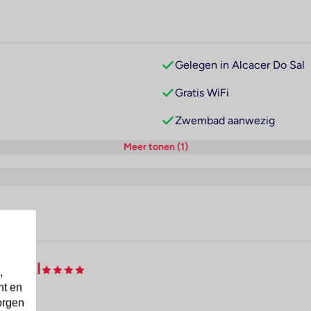
Gelegen in Alcacer Do Sal
Gratis WiFi
Zwembad aanwezig
Meer tonen (1)
o Sal
,
nt en
orgen