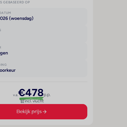
IS GEBASEERD OP
KDATUM
2026 (woensdag)
S
R
agen
GING
oorkeur
€478
p.p.
v.a.
incl. vlucht
Bekijk prijs