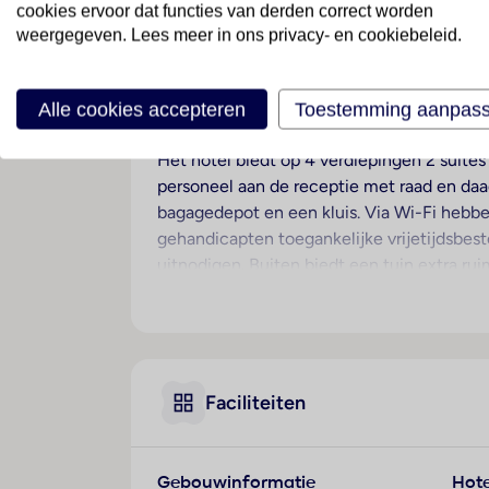
cookies ervoor dat functies van derden correct worden
weergegeven. Lees meer in ons privacy- en cookiebeleid.
Ligging
De kleine hotel bevindt zich in de burcht v
uitzicht op de rivier de Sado.
Alle cookies accepteren
Toestemming aanpas
Hotelfaciliteiten
Het hotel biedt op 4 verdiepingen 2 suites
personeel aan de receptie met raad en daad
bagagedepot en een kluis. Via Wi-Fi hebben
gehandicapten toegankelijke vrijetijdsbeste
uitnodigen. Buiten biedt een tuin extra ru
een speelkamer. De gasten die met de auto
voorzieningen bevinden zich een medische
die het omliggende landschap op de fiets w
gebruikmaken. In het zakelijke gedeelte (b
Faciliteiten
Kamers
Airconditioning en een verwarming zorgen
bedden kunnen worden aangevraagd. Bovend
Gebouwinformatie
Hote