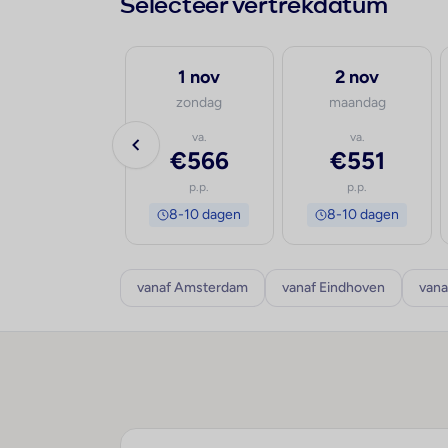
Selecteer vertrekdatum
30 sep
1 nov
2 nov
woensdag
zondag
maandag
va.
va.
va.
€638
€566
€551
p.p.
p.p.
p.p.
8-10 dagen
8-10 dagen
8-10 dagen
vanaf Amsterdam
vanaf Eindhoven
vana