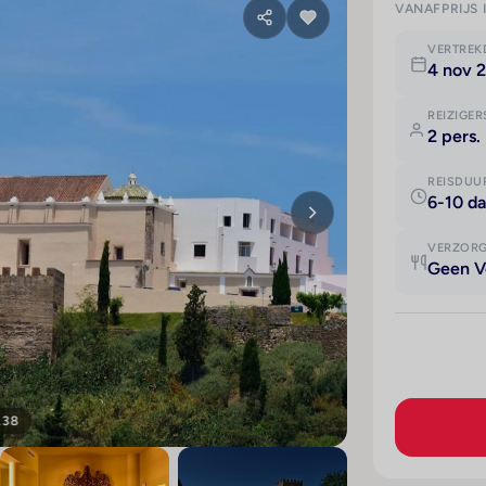
VANAFPRIJS 
VERTRE
4 nov 
REIZIGER
2 pers.
REISDUU
6-10 d
VERZOR
Geen V
138