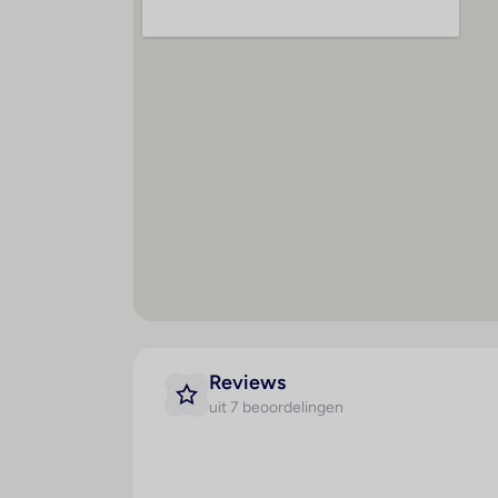
Creditcards
De volgende creditcards worden geaccepte
Reviews
uit 7 beoordelingen