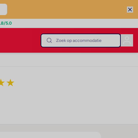
.8
/5.0
★
★