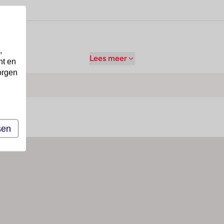
,
Lees meer
nt en
orgen
sen