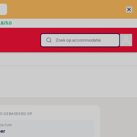
.8
/5.0
IS GEBASEERD OP
KDATUM
eer