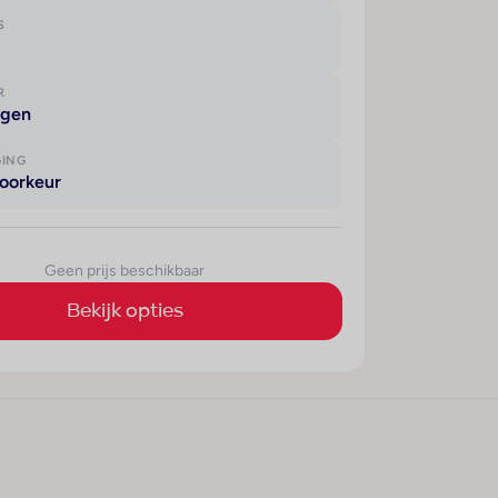
S
R
agen
GING
oorkeur
Geen prijs beschikbaar
Bekijk opties