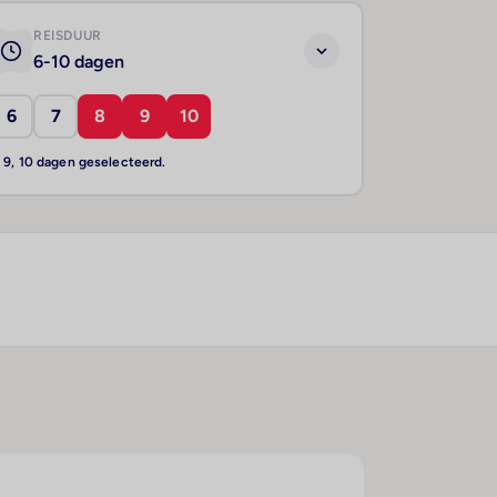
REISDUUR
6-10 dagen
6
7
8
9
10
, 9, 10 dagen geselecteerd.