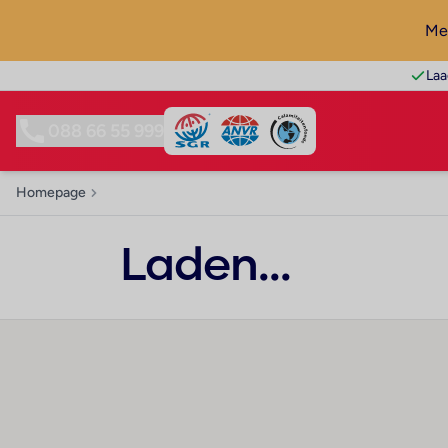
Mel
Laa
088 66 55 999
Homepage
Laden...