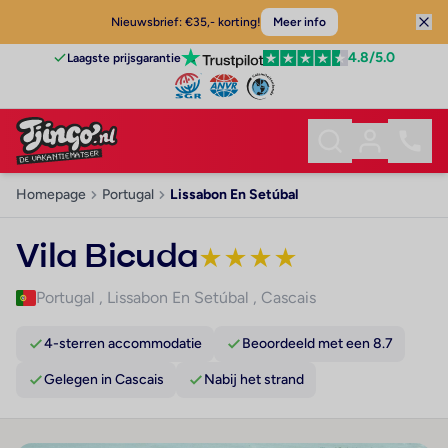
Nieuwsbrief: €35,- korting!
Meer info
4.8
/5.0
Laagste prijsgarantie
Homepage
Portugal
Lissabon En Setúbal
Vila Bicuda
★
★
★
★
Portugal
,
Lissabon En Setúbal
,
Cascais
4-sterren accommodatie
Beoordeeld met een 8.7
Gelegen in Cascais
Nabij het strand