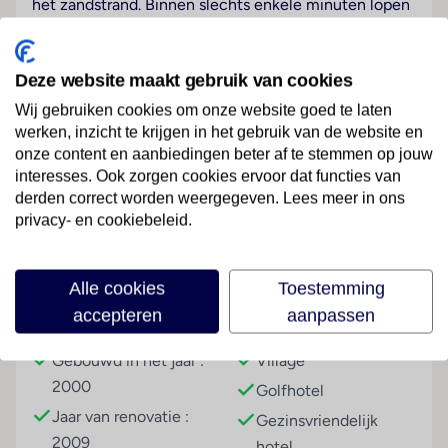
het zandstrand. Binnen slechts enkele minuten lopen
bereikt u restaurants (500 m) en bars en discotheken
(600 m). In de nabijheid van het hotel vindt u talrijke
mogelijkheden om te winkelen (3 km), de Quinta da
Deze website maakt gebruik van cookies
Marinha en Sintra, de vroegere zomerreZijntie van de
Wij gebruiken cookies om onze website goed te laten
Portugese koningen (6 km). Haltes van het openbaar
werken, inzicht te krijgen in het gebruik van de website en
vervoer bevinden zich in de directe omgeving (100
onze content en aanbiedingen beter af te stemmen op jouw
m) van het hotel. Naar de luchthaven van Lissabon is
Lees meer
interesses. Ook zorgen cookies ervoor dat functies van
het ongeveer 30 km.
derden correct worden weergegeven. Lees meer in ons
privacy- en cookiebeleid.
Hotelfaciliteiten
Naast 57 villa's/huizen hebben de gasten ook 23
Faciliteiten
studio's als keuzemogelijkheid. Dit vakantiecomplex
Alle cookies
Toestemming
beschikt over een lift en een receptie. Het verblijf is
accepteren
aanpassen
Gebouwinformatie
Hoteltype
ingericht met een kluis en een geldautomaat. Via Wi-
Fi hebben de gasten toegang tot het internet (tegen
Gebouwd in het jaar :
Village
toeslag). De tourdesk biedt ondersteuning bij het
2000
Golfhotel
boeken van excursies. Voor gemoedelijke
Jaar van renovatie :
Gezinsvriendelijk
stemmingen zorgt een open haard. Er zijn ook
2009
hotel