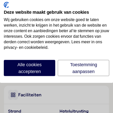
Ligging
Deze website maakt gebruik van cookies
Dit aparthotel ligt direct aan het strand, centraal in
Wij gebruiken cookies om onze website goed te laten
Ericeira.
werken, inzicht te krijgen in het gebruik van de website en
onze content en aanbiedingen beter af te stemmen op jouw
Hotelfaciliteiten
interesses. Ook zorgen cookies ervoor dat functies van
Engels- en Franstalig personeel bij de receptie in de
derden correct worden weergegeven. Lees meer in ons
ontvangsthal is hulZwembadzichtaardig bij het in- en
privacy- en cookiebeleid.
uitchecken. Het voorzieningenaanbod van het verblijf
bevat een bagagedepot en een kluis. Via Wi-Fi
hebben de gasten toegang tot het internet. De
Alle cookies
Toestemming
tourdesk biedt ondersteuning bij het boeken van
accepteren
aanpassen
Lees meer
excursies. Het hotel beschikt over meerdere voor
gehandicapten toegankelijke vrijetijdsbestedingen.
Het aparthotel beschikt over faciliteiten voor
rolstoelgebruikers en een lift. Op het terrein van het
Faciliteiten
verblijf bevinden zich een mooie tuin en een fraaie
speelplaats. Tot de overige voorzieningen van het
Strand
Hoteluitrusting
hotel behoort een speelkamer. De gasten die met de