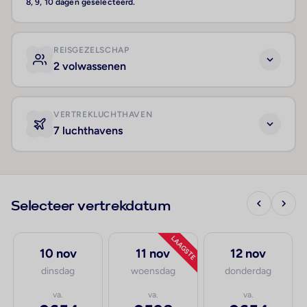
8, 9, 10 dagen geselecteerd.
REISGEZELSCHAP
2 volwassenen
VERTREKLUCHTHAVEN
7 luchthavens
Selecteer vertrekdatum
LAAGSTE
10 nov
11 nov
12 nov
dinsdag
woensdag
donderdag
va.
va.
va.