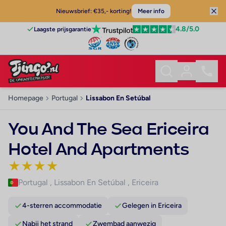
Nieuwsbrief: €35,- korting!
Meer info
4.8
/5.0
Laagste prijsgarantie
Homepage
Portugal
Lissabon En Setúbal
You And The Sea Ericeira
Hotel And Apartments
★
★
★
★
Portugal
,
Lissabon En Setúbal
,
Ericeira
4-sterren accommodatie
Gelegen in Ericeira
Nabij het strand
Zwembad aanwezig