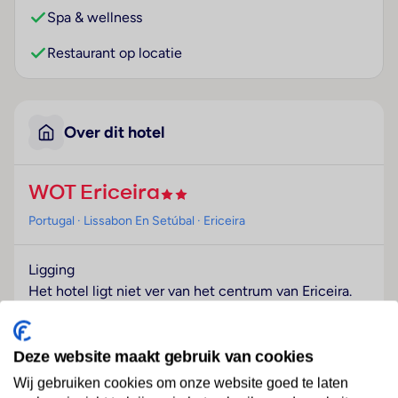
Spa & wellness
Restaurant op locatie
Over dit hotel
WOT Ericeira
Portugal
· Lissabon En Setúbal
· Ericeira
Ligging
Het hotel ligt niet ver van het centrum van Ericeira.
Hotelfaciliteiten
Er is keuze uit 24 kamers. Aan de receptie in de
Deze website maakt gebruik van cookies
ontvangsthal staat Engels- en Franstalig personeel
Wij gebruiken cookies om onze website goed te laten
met raad en daad bij. Tot het serviceaanbod behoren