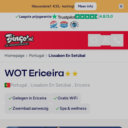
Nieuwsbrief: €35,- korting!
Meer info
4.8
/5.0
Laagste prijsgarantie
Homepage
Portugal
Lissabon En Setúbal
WOT Ericeira
★
★
Portugal
,
Lissabon En Setúbal
,
Ericeira
Gelegen in Ericeira
Gratis WiFi
Zwembad aanwezig
Spa & wellness