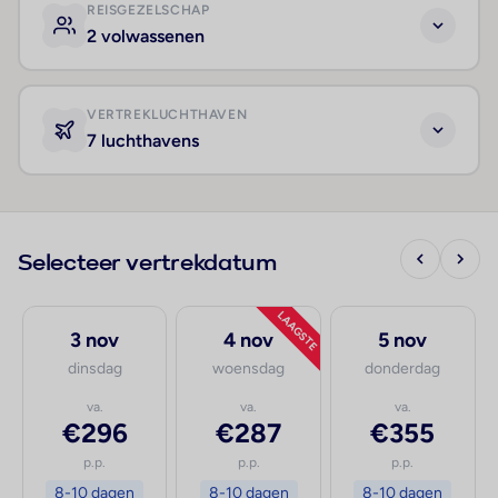
REISGEZELSCHAP
2 volwassenen
VERTREKLUCHTHAVEN
7 luchthavens
Selecteer vertrekdatum
LAAGSTE
3 nov
4 nov
5 nov
dinsdag
woensdag
donderdag
va.
va.
va.
€296
€287
€355
p.p.
p.p.
p.p.
8-10 dagen
8-10 dagen
8-10 dagen