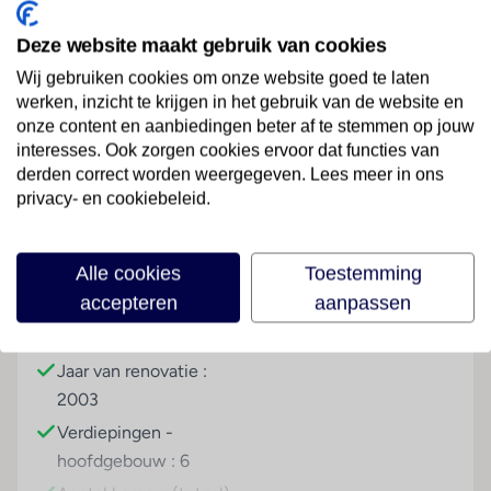
weet sta je in Lissabon. Kortom, een goed gelegen
Deze website maakt gebruik van cookies
hotel voor een fijne vakantie.
Wij gebruiken cookies om onze website goed te laten
Sport & Activiteiten
werken, inzicht te krijgen in het gebruik van de website en
Lees meer
onze content en aanbiedingen beter af te stemmen op jouw
Tegen betaling
interesses. Ook zorgen cookies ervoor dat functies van
derden correct worden weergegeven. Lees meer in ons
Overige informatie
privacy- en cookiebeleid.
Faciliteiten
officiële classificatie: 4 sterren
onze classificatie: 3 sterren
totaal aantal kamers/ appartementen: 78
Alle cookies
Toestemming
Gebouwinformatie
Hoteltype
het hoofdgebouw heeft een lift
accepteren
aanpassen
Gebouwd in het jaar :
Cityhotel
Kamers
1970
2-persoonskamer, 2-3 pers
Jaar van renovatie :
Algemeen
2003
airco
Verdiepingen -
telefoon
hoofdgebouw : 6
gratis wifi