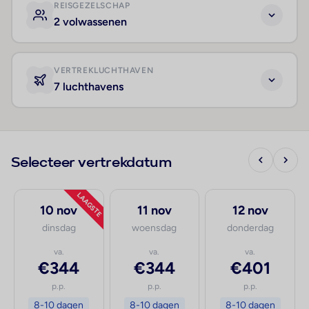
REISGEZELSCHAP
2 volwassenen
VERTREKLUCHTHAVEN
7 luchthavens
Selecteer vertrekdatum
LAAGSTE
10 nov
11 nov
12 nov
dinsdag
woensdag
donderdag
va.
va.
va.
€344
€344
€401
p.p.
p.p.
p.p.
8-10 dagen
8-10 dagen
8-10 dagen