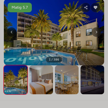
Matig 5.7
1 / 386
+382