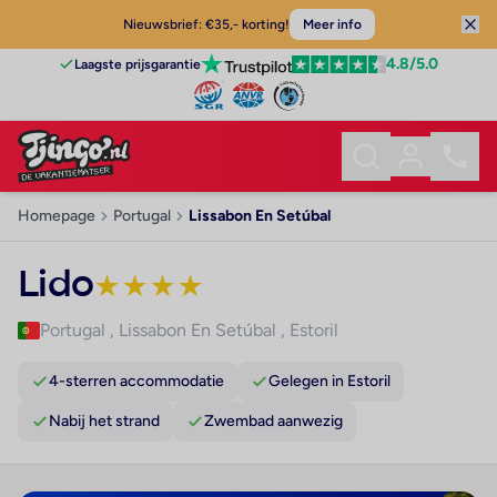
Nieuwsbrief: €35,- korting!
Meer info
4.8
/5.0
Laagste prijsgarantie
Homepage
Portugal
Lissabon En Setúbal
Lido
★
★
★
★
Portugal
,
Lissabon En Setúbal
,
Estoril
4-sterren accommodatie
Gelegen in Estoril
Nabij het strand
Zwembad aanwezig