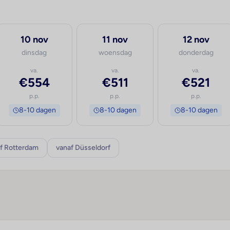
10 nov
11 nov
12 nov
dinsdag
woensdag
donderdag
va.
va.
va.
€554
€511
€521
p.p.
p.p.
p.p.
8-10 dagen
8-10 dagen
8-10 dagen
f Rotterdam
vanaf Düsseldorf