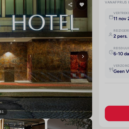
VANAFPRIJS 
VERTRE
11 nov
REIZIGER
2 pers.
REISDUU
6-10 d
VERZOR
Geen V
 81