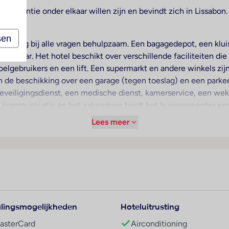
de vakantie onder elkaar willen zijn en bevindt zich in Lissabon.
sen
e is graag bij alle vragen behulpzaam. Een bagagedepot, een kl
rkrijgbaar. Het hotel beschikt over verschillende faciliteiten di
lstoelgebruikers en een lift. Een supermarkt en andere winkels zi
 de beschikking over een garage (tegen toeslag) en een parkeer
veiligingsdienst, een medische dienst, kamerservice, een wek
 communicatie en het zakendoen biedt het businesscenter een
Lees meer
voor een aangename luchtcirculatie in de kamers. De gasten k
den aangevraagd. Bovendien zijn een kluis, een minibar en ee
ijgbaar. Een telefoon, een televisie en Wi-Fi ronden het servic
 een föhn. De gasten genieten in de badkamers cosmetische p
 met een barrièrevrije badkamer te boeken. Het hotel beschikt 
lingsmogelijkheden
Hoteluitrusting
t hotel aanwezig. Copyright GIATA 2004 - 2026. Multilingual,
asterCard
Airconditioning