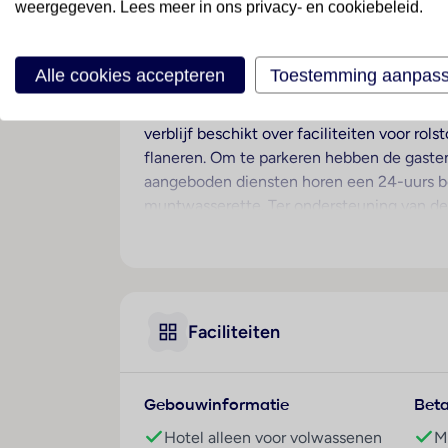
weergegeven. Lees meer in ons privacy- en cookiebeleid.
Dit hotel is ideaal voor volwassenen die in 
Hotelfaciliteiten
Alle cookies accepteren
Toestemming aanpas
Het vriendelijke personeel aan de recepti
service. In de openbare ruimtes is Wi-Fi ve
verblijf beschikt over faciliteiten voor ro
flaneren. Om te parkeren hebben de gasten
aangeboden diensten horen een 24-uurs be
muntwasserette. Ter ondersteuning van de
Kamers
Airconditioning en een verwarming zorgen 
tweepersoonsbed. Extra bedden kunnen wor
voor het extra comfort van de gasten verkr
Faciliteiten
een douche en een bad, vinden de gasten
Bovendien zijn rolstoelvriendelijke kamers
Sport/entertainment
Gebouwinformatie
Beta
Een wellnessgedeelte met een spa is in he
Hotel alleen voor volwassenen
M