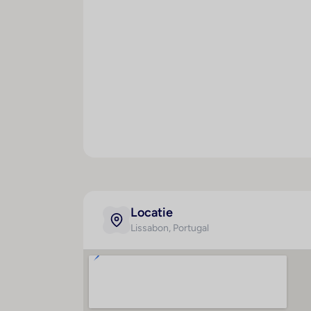
125551
Eten en drinken
Het horecagedeelte is uitgerust met een re
Creditcards
MasterCard wordt in het verblijf als betaa
Locatie
Lissabon
, Portugal