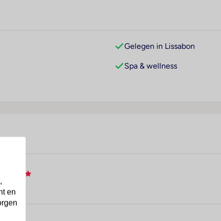
Gelegen in Lissabon
Spa & wellness
l
,
nt en
orgen