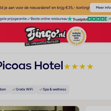
d je aan voor de nieuwsbrief en krijg €35,- korting!
Meer info
4
gste prijsgarantie
Beste online reisbureau
Picoas Hotel
★
★
★
★
abon
Gratis WiFi
Spa & wellness