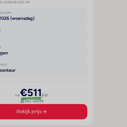
IS GEBASEERD OP
KDATUM
 2026 (woensdag)
S
R
agen
GING
oorkeur
€511
p.p.
v.a.
incl. vlucht
Bekijk prijs