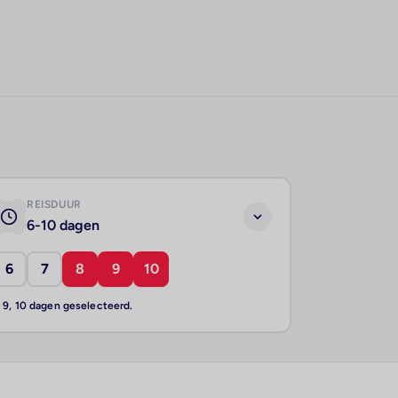
REISDUUR
6-10 dagen
6
7
8
9
10
, 9, 10 dagen geselecteerd.