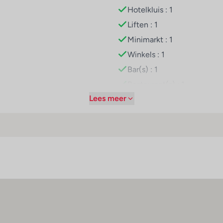
Hotelkluis : 1
Liften : 1
staurant en een bar. Een uitgebreid ontbijtbuffet staat garant 
Minimarkt : 1
Winkels : 1
lmiddel geaccepteerd.
Bar(s) : 1
Restaurant(s) : 1
Lees meer
Conferentiezaal : 1
Internetaansluiting
WiFi hotspot
Roomservice
Wasservice
Medische dienst
Parkeerplaats
Parkeergarage
Wasgelegenheid