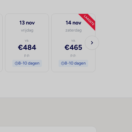
LAAGSTE
13 nov
14 nov
vrijdag
zaterdag
va.
va.
€484
€465
p.p.
p.p.
8-10 dagen
8-10 dagen