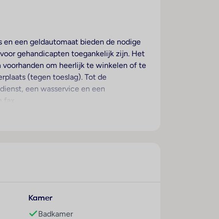
uis en een geldautomaat bieden de nodige
e voor gehandicapten toegankelijk zijn. Het
jn voorhanden om heerlijk te winkelen of te
plaats (tegen toeslag). Tot de
dienst, een wasservice en een
 fax.
unnen heerlijk slapen op een
n bureau beschikbaar. Een broekenpers is
eaanbod af. In de badkamer, uitgerust met
roducten en een handdoekenset.
over niet-rokerskamers.
Kamer
 powered by www.giata.com for client nof
Badkamer