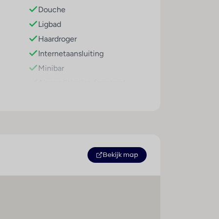
Douche
Ligbad
voor een prima begin van de dag.
Haardroger
Internetaansluiting
Minibar
Airconditioning (centraal
geregeld)
Centrale verwarming
Kluis
Televisie
Tweepersoonsbed
Bekijk map
Airconditioning (individueel
regelbaar)
Rolstoeltoegankelijk