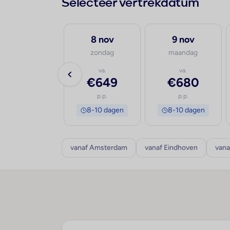
Selecteer vertrekdatum
30 sep
8 nov
9 nov
woensdag
zondag
maandag
va.
va.
va.
€820
€649
€680
p.p.
p.p.
p.p.
8-10 dagen
8-10 dagen
8-10 dagen
vanaf Amsterdam
vanaf Eindhoven
vana