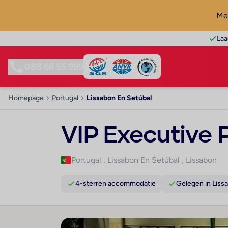
Mel
Laa
088 66 55 999
Homepage
Portugal
Lissabon En Setúbal
VIP Executive 
Portugal
,
Lissabon En Setúbal
,
Lissabon
4-sterren accommodatie
Gelegen in Liss