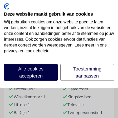
hotel behoren een kluis en een wisselkantoor. Via Wi-
Fi hebben de gasten toegang tot het internet. Het
Deze website maakt gebruik van cookies
verblijf beschikt over meerdere voor gehandicapten
Wij gebruiken cookies om onze website goed te laten
toegankelijke vrijetijdsbestedingen. Het hotel
werken, inzicht te krijgen in het gebruik van de website en
beschikt over faciliteiten voor rolstoelgebruikers en
Lees meer
onze content en aanbiedingen beter af te stemmen op jouw
een lift. Wie met de auto komt, kan hem op het
interesses. Ook zorgen cookies ervoor dat functies van
parkeerterrein van het hotel parkeren. Tot de
derden correct worden weergegeven. Lees meer in ons
aangeboden faciliteiten behoren een 24-uurs
privacy- en cookiebeleid.
beveiligingsdienst, een medische dienst en een
Faciliteiten
wasservice.
Alle cookies
Toestemming
Kamers
Hoteluitrusting
Kamer
accepteren
aanpassen
De kamers beschikken over een tweepersoonsbed,
Airconditioning
Douche
een queensize bed of een kingsize bed. Extra bedden
Hotelkluis : 1
Haardroger
kunnen worden aangevraagd. Op de kamers vinden de
gasten een televisie en Wi-Fi (kosteloos). In de
Wisselkantoor : 1
Kingsize bed
badkamer – uitgerust met een douche – vinden de
Liften : 1
Televisie
gasten een föhn. Het verblijf beschikt over niet-
Bar(s) : 1
Tweepersoonsbed
rokerskamers.