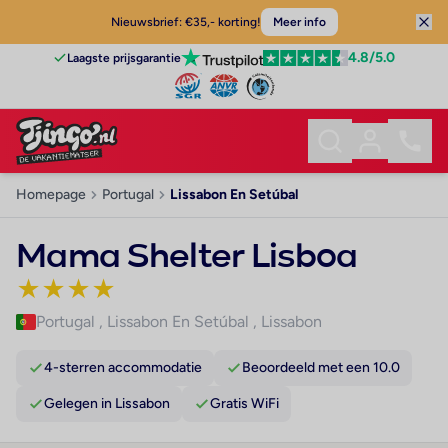
Nieuwsbrief: €35,- korting!
Meer info
4.8
/5.0
Laagste prijsgarantie
Homepage
Portugal
Lissabon En Setúbal
Mama Shelter Lisboa
★
★
★
★
Portugal
,
Lissabon En Setúbal
,
Lissabon
4-sterren accommodatie
Beoordeeld met een 10.0
Gelegen in Lissabon
Gratis WiFi