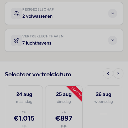
REISGEZELSCHAP
2 volwassenen
VERTREKLUCHTHAVEN
7 luchthavens
Selecteer vertrekdatum
LAAGSTE
24 aug
25 aug
26 aug
maandag
dinsdag
woensdag
va.
va.
—
€1.015
€897
p.p.
p.p.