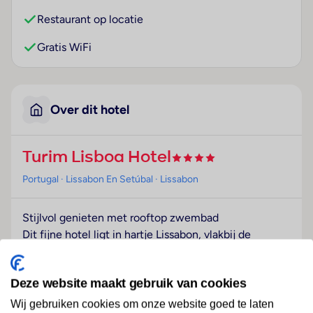
Restaurant op locatie
Gratis WiFi
Over dit hotel
Turim Lisboa Hotel
Portugal
· Lissabon En Setúbal
· Lissabon
Stijlvol genieten met rooftop zwembad
Dit fijne hotel ligt in hartje Lissabon, vlakbij de
beroemde winkelstraat Avenida da Liberdade. Begin
de dag met een uitgebreid ontbijt en ga op pad.
Deze website maakt gebruik van cookies
Winkels, musea en parken, alles binnen handbereik.
Terug bij je hotel neem je een duik in het zwembad
Wij gebruiken cookies om onze website goed te laten