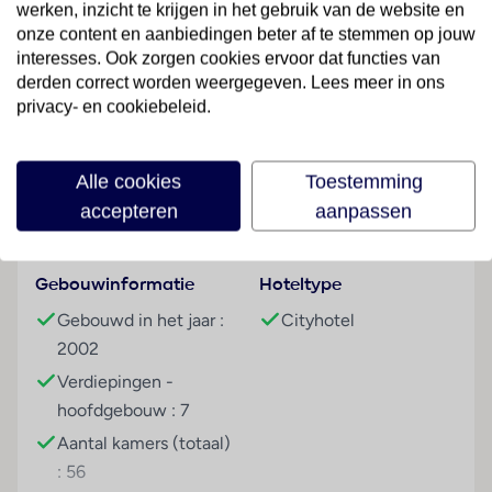
op het dak. En heb je geen zin om buiten de deur te
werken, inzicht te krijgen in het gebruik van de website en
eten dan schuif je aan in het eigen eigen restaurant.
onze content en aanbiedingen beter af te stemmen op jouw
interesses. Ook zorgen cookies ervoor dat functies van
Een ideale plek voor jouw citytrip.
derden correct worden weergegeven. Lees meer in ons
Sport & Activiteiten
privacy- en cookiebeleid.
Lees meer
fitnessfaciliteiten
Overige informatie
Alle cookies
Toestemming
officiële classificatie: 4 sterren
accepteren
aanpassen
Faciliteiten
onze classificatie: 4 sterren
totaal aantal kamers/ appartementen: 100
het hoofdgebouw heeft 7 verdiepingen inclusief
Gebouwinformatie
Hoteltype
begane grond en 2 liften
Gebouwd in het jaar :
Cityhotel
2002
Kamers
Verdiepingen -
2-persoonskamer, Superior, 2-2 pers
hoofdgebouw : 7
Algemeen
ca. 35 m²
Aantal kamers (totaal)
: 56
airco