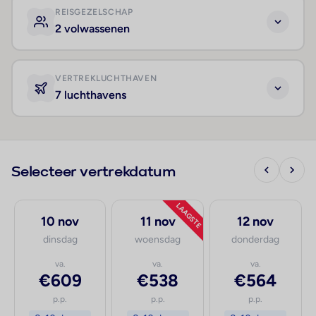
REISGEZELSCHAP
2 volwassenen
VERTREKLUCHTHAVEN
7 luchthavens
Selecteer vertrekdatum
LAAGSTE
10 nov
11 nov
12 nov
dinsdag
woensdag
donderdag
va.
va.
va.
€609
€538
€564
p.p.
p.p.
p.p.