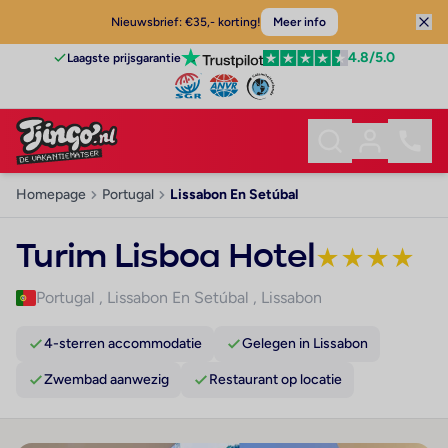
Nieuwsbrief: €35,- korting!
Meer info
4.8
/5.0
Laagste prijsgarantie
Homepage
Portugal
Lissabon En Setúbal
Turim Lisboa Hotel
★
★
★
★
Portugal
,
Lissabon En Setúbal
,
Lissabon
4-sterren accommodatie
Gelegen in Lissabon
Zwembad aanwezig
Restaurant op locatie