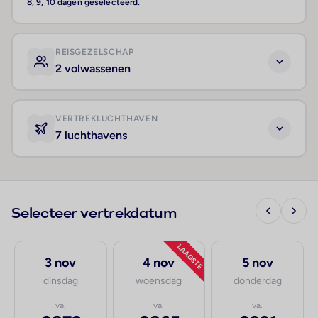
8, 9, 10 dagen geselecteerd.
REISGEZELSCHAP
2 volwassenen
VERTREKLUCHTHAVEN
7 luchthavens
Selecteer vertrekdatum
LAAGSTE
3 nov
4 nov
5 nov
dinsdag
woensdag
donderdag
va.
va.
va.