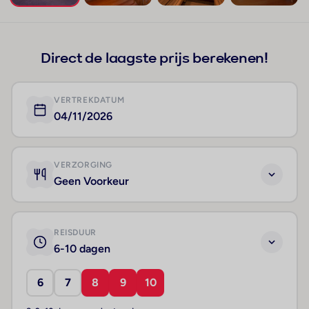
+42
Direct de laagste prijs berekenen!
VERTREKDATUM
04/11/2026
VERZORGING
Geen Voorkeur
REISDUUR
6-10 dagen
6
7
8
9
10