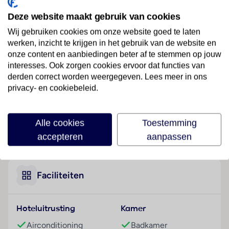
Ligging
Deze website maakt gebruik van cookies
Dit hotel ligt op circa 12 km van het strand, centraal in
Lissabon.
Wij gebruiken cookies om onze website goed te laten
werken, inzicht te krijgen in het gebruik van de website en
Hotelfaciliteiten
onze content en aanbiedingen beter af te stemmen op jouw
Aan de receptie in de ontvangsthal staat meertalig
interesses. Ook zorgen cookies ervoor dat functies van
personeel (Engels, Duits, Frans) met raad en daad bij.
derden correct worden weergegeven. Lees meer in ons
privacy- en cookiebeleid.
Tot de faciliteiten van het hotel behoren een
garderobe, een bagagedepot en een kluis. In het
verblijf is Wi-Fi verkrijgbaar. De tourdesk biedt
Alle cookies
Toestemming
ondersteuning bij het boeken van excursies. Het hotel
Lees meer
accepteren
aanpassen
beschikt over meerdere voor gehandicapten
toegankelijke vrijetijdsbestedingen. Het hotel
beschikt over faciliteiten voor rolstoelgebruikers en
een lift. Er zijn ook winkels. Buiten biedt een tuin
Faciliteiten
extra ruimte voor ontspanning en recreatie. Tot de
overige voorzieningen van het verblijf behoren een
Hoteluitrusting
Kamer
tv-ruimte en een bibliotheek. De gasten die met de
auto komen, kunnen in een garage of op de
Airconditioning
Badkamer