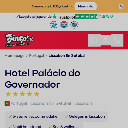
Nieuwsbrief: €35,- korting!
Meer info
4.8
/5.0
Laagste prijsgarantie
Homepage
Portugal
Lissabon En Setúbal
Hotel Palácio do
Governador
★
★
★
★
★
Portugal
,
Lissabon En Setúbal
,
Lissabon
5-sterren accommodatie
Gelegen in Lissabon
Nabij het strand
Spa & wellness