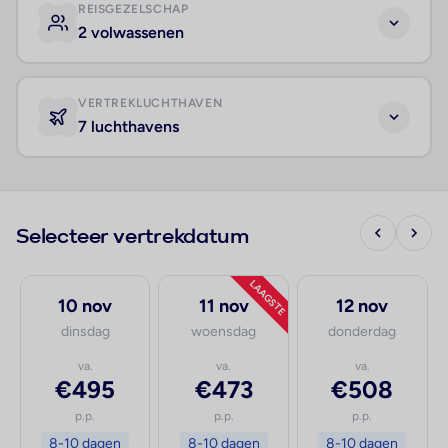
REISGEZELSCHAP
2 volwassenen
VERTREKLUCHTHAVEN
7 luchthavens
Selecteer vertrekdatum
LAAGSTE
10 nov
11 nov
12 nov
dinsdag
woensdag
donderdag
va.
va.
va.
€495
€473
€508
p.p.
p.p.
p.p.
8-10 dagen
8-10 dagen
8-10 dagen