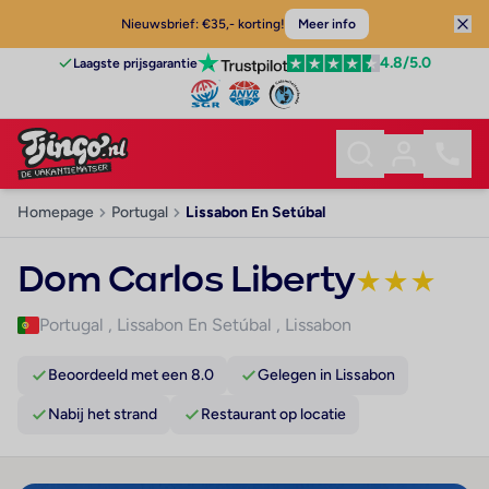
Nieuwsbrief: €35,- korting!
Meer info
4.8
/5.0
Laagste prijsgarantie
Homepage
Portugal
Lissabon En Setúbal
Dom Carlos Liberty
★
★
★
Portugal
,
Lissabon En Setúbal
,
Lissabon
Beoordeeld met een 8.0
Gelegen in Lissabon
Nabij het strand
Restaurant op locatie