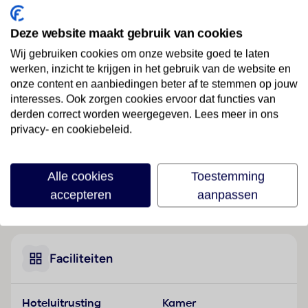
Ligging
Deze website maakt gebruik van cookies
Dit hotel ligt direct in het centrum van Lissabon.
Wij gebruiken cookies om onze website goed te laten
werken, inzicht te krijgen in het gebruik van de website en
Hotelfaciliteiten
onze content en aanbiedingen beter af te stemmen op jouw
Het vriendelijke personeel aan de receptie is graag bij
interesses. Ook zorgen cookies ervoor dat functies van
alle vragen behulpzaam. Een bagagedepot, een kluis
derden correct worden weergegeven. Lees meer in ons
en een wisselkantoor bieden de nodige service. Via
privacy- en cookiebeleid.
Wi-Fi hebben de gasten toegang tot het internet. De
tourdesk biedt ondersteuning bij het boeken van
excursies. Het hotel beschikt over een aantal voor
Alle cookies
Toestemming
gehandicapten toegankelijke voorzieningen. Een lift
accepteren
aanpassen
Lees meer
en faciliteiten voor rolstoelgebruikers zijn
voorhanden. Op het terrein van het verblijf bevinden
zich een mooie tuin en een fraaie speelplaats. Tot de
overige voorzieningen van het hotel behoort een
Faciliteiten
speelkamer. De gasten die met de auto komen,
kunnen in een garage of op de parkeerplaats parkeren.
Hoteluitrusting
Kamer
Tot de aangeboden diensten horen een 24-uurs