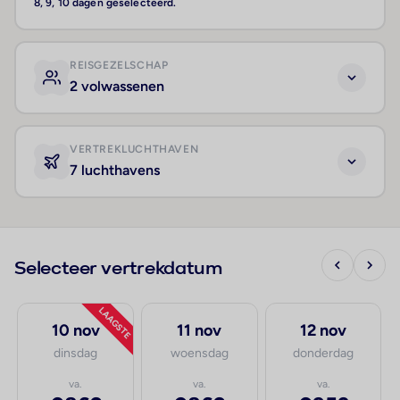
8, 9, 10 dagen geselecteerd.
REISGEZELSCHAP
2 volwassenen
VERTREKLUCHTHAVEN
7 luchthavens
Selecteer vertrekdatum
LAAGSTE
10 nov
11 nov
12 nov
dinsdag
woensdag
donderdag
va.
va.
va.