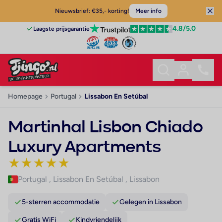
Nieuwsbrief: €35,- korting!
Meer info
4.8
/5.0
Laagste prijsgarantie
Homepage
Portugal
Lissabon En Setúbal
Martinhal Lisbon Chiado
Luxury Apartments
★
★
★
★
★
Portugal
,
Lissabon En Setúbal
,
Lissabon
5-sterren accommodatie
Gelegen in Lissabon
Gratis WiFi
Kindvriendelijk