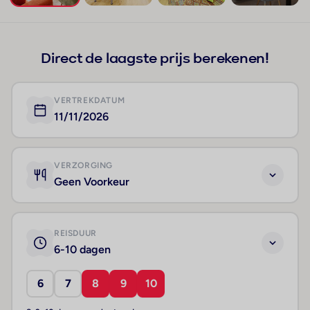
+91
Direct de laagste prijs berekenen!
VERTREKDATUM
11/11/2026
VERZORGING
Geen Voorkeur
REISDUUR
6-10 dagen
6
7
8
9
10