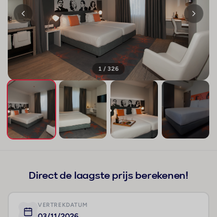
Star inn Lisboa
Portugal
· Lissabon En Setúbal
· Lissabon
Ligging
Het hotel ligt op ongeveer 10 km van het centrum
van Lissabon.
Hotelfaciliteiten
Het vriendelijke personeel aan de receptie is graag bij
alle vragen behulpzaam. Service zoals een
bagagedepot, een kluis en een drankenautomaat
draagt bij tot een comfortabel verblijf. In het hotel is
Wi-Fi verkrijgbaar. De tourdesk biedt ondersteuning
bij het boeken van excursies. Het hotel beschikt over
Lees meer
een aantal voor gehandicapten toegankelijke
voorzieningen. Een lift en faciliteiten voor
rolstoelgebruikers zijn voorhanden. Een supermarkt en