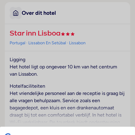
Contactloze check-
Aantal zwembaden : 1
in/check-out
Mondkapjes voor
gasten
Handdesinfectiemiddelen
voor gasten
Medisch teleconsult
Housekeeping alleen
op verzoek
Desinfectiedispenser
Hygiënetraining voor
personeel
Gebruik van algemeen
verkrijgbare
Deze website maakt gebruik van cookies
desinfectiemiddelen
Wij gebruiken cookies om onze website goed te laten
Beschermingsmiddelen