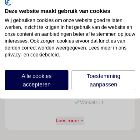
werken, inzicht te krijgen in het gebruik van de website en
voor personeel
onze content en aanbiedingen beter af te stemmen op jouw
Verpakte gerechten
interesses. Ook zorgen cookies ervoor dat functies van
Geen frequent
derden correct worden weergegeven. Lees meer in ons
privacy- en cookiebeleid.
aangeraakte
voorzieningen in
openbare ruimtes
Alle cookies
Toestemming
Geen frequent
accepteren
aanpassen
aangeraakte
voorzieningen