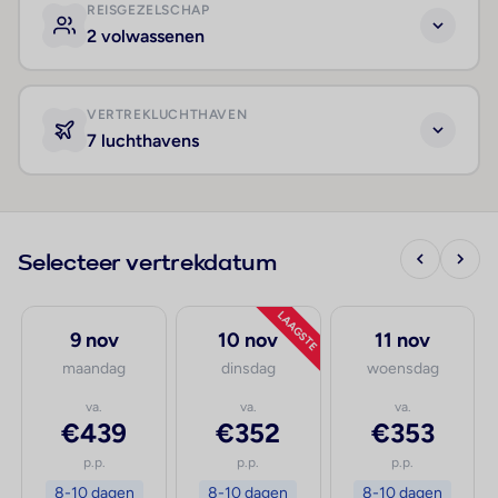
REISGEZELSCHAP
2 volwassenen
VERTREKLUCHTHAVEN
7 luchthavens
Selecteer vertrekdatum
LAAGSTE
9 nov
10 nov
11 nov
maandag
dinsdag
woensdag
va.
va.
va.
€439
€352
€353
p.p.
p.p.
p.p.
8-10 dagen
8-10 dagen
8-10 dagen