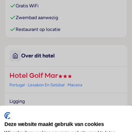
Gratis WiFi
Zwembad aanwezig
Restaurant op locatie
Over dit hotel
Hotel Golf Mar
Portugal
· Lissabon En Setúbal
· Maceira
Ligging
Dit strandhotel ligt op de klippen met uitzicht op het
strand van Porto Novo en ligt 65 km ten noorden van
Lissabon en op een klein stukje van Obidos, Ericeira,
Deze website maakt gebruik van cookies
Torres Vedras en Mafra. Het centrum van Maciera ligt