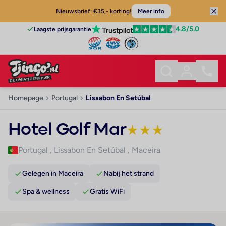
Nieuwsbrief: €35,- korting!
Meer info
4.8
/5.0
Laagste prijsgarantie
Homepage
Portugal
Lissabon En Setúbal
Hotel Golf Mar
★
★
★
Portugal
,
Lissabon En Setúbal
,
Maceira
Gelegen in Maceira
Nabij het strand
Spa & wellness
Gratis WiFi