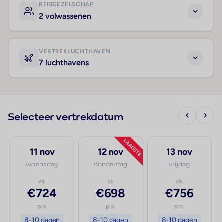
REISGEZELSCHAP
2 volwassenen
VERTREKLUCHTHAVEN
7 luchthavens
Selecteer vertrekdatum
LAAGSTE
11 nov
12 nov
13 nov
woensdag
donderdag
vrijdag
va.
va.
va.
€724
€698
€756
p.p.
p.p.
p.p.
8-10 dagen
8-10 dagen
8-10 dagen