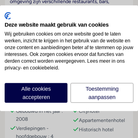
omgeving zijn verschillende restaurants, bars,
winkels, aansluitingen op het openbaar vervoer en
andere voorzieningen te vinden. Het strand ligt op
ongeveer 4 km afstand. De luchthaven Madeira
Deze website maakt gebruik van cookies
bevindt zich op ongeveer 25 km afstand van het
Wij gebruiken cookies om onze website goed te laten
hotel.
werken, inzicht te krijgen in het gebruik van de website en
onze content en aanbiedingen beter af te stemmen op jouw
Hotelfaciliteiten
Lees meer
interesses. Ook zorgen cookies ervoor dat functies van
De 3 suites, de 4 appartementen en de 9
derden correct worden weergegeven. Lees meer in ons
tweepersoonskamers zijn verdeeld over 4
privacy- en cookiebeleid.
verdiepingen en zijn met een lift bereikbaar. De
receptie is 24 uur per dag geopend. Een bagagedepot
Faciliteiten
en een kluis bieden de nodige service. Via Wi-Fi
Alle cookies
Toestemming
hebben de gasten toegang tot het internet. De
accepteren
aanpassen
Gebouwinformatie
Hoteltype
tourdesk biedt ondersteuning bij het boeken van
excursies. In de supermarkt zijn producten voor het
Gebouwd in het jaar :
Cityhotel
dagelijks gebruik verkrijgbaar. De gasten die met de
2008
Appartementenhotel
auto komen, kunnen in een garage (tegen toeslag) of
Verdiepingen -
Historisch hotel
op de parkeerplaats (tegen toeslag) parkeren. Tot de
hoofdgebouw : 4