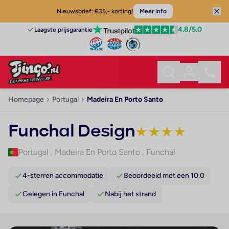
Nieuwsbrief: €35,- korting!
Meer info
4.8
/5.0
Laagste prijsgarantie
Homepage
Portugal
Madeira En Porto Santo
Funchal Design
★
★
★
★
Portugal
,
Madeira En Porto Santo
,
Funchal
4-sterren accommodatie
Beoordeeld met een 10.0
Gelegen in Funchal
Nabij het strand