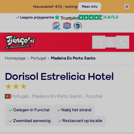
Nieuwsbrief: €35,- korting!
Meer info
4.8
/5.0
Laagste prijsgarantie
Homepage
Portugal
Madeira En Porto Santo
Dorisol Estrelicia Hotel
★
★
★
Portugal
,
Madeira En Porto Santo
,
Funchal
Gelegen in Funchal
Nabij het strand
Zwembad aanwezig
Restaurant op locatie