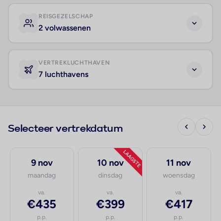
REISGEZELSCHAP
2 volwassenen
VERTREKLUCHTHAVEN
7 luchthavens
Selecteer vertrekdatum
LAAGSTE
9 nov
10 nov
11 nov
maandag
dinsdag
woensdag
va.
va.
va.
€435
€399
€417
p.p.
p.p.
p.p.