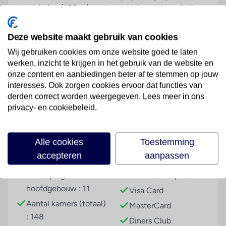
te winkelen (100 m), restaurants, bars en een halte
van het openbaar vervoer (alle op ca. 50 m afstand)
en het bekende Lido-zwembad (400 m). De
Deze website maakt gebruik van cookies
dichtstbijzijnde discotheek bereikt u te voet na
Wij gebruiken cookies om onze website goed te laten
ongeveer 1 km, het stadscentrum na een korte rit met
werken, inzicht te krijgen in het gebruik van de website en
de hotelbus (2 km) en de luchthaven van Funchal na
onze content en aanbiedingen beter af te stemmen op jouw
ongeveer 30 min met de auto.
Lees meer
interesses. Ook zorgen cookies ervoor dat functies van
derden correct worden weergegeven. Lees meer in ons
Hotelfaciliteiten
privacy- en cookiebeleid.
Het hotel biedt op 11 verdiepingen 148 niet-
rokerskamers die met een lift bereikbaar zijn. Bij de
Faciliteiten
24-uurs receptie in de ontvangstruimte worden de
Alle cookies
Toestemming
gasten door meertalig personeel (Engels, Duits, Frans)
accepteren
aanpassen
Gebouwinformatie
Betalingsmogelijkheden
hartelijk begroet. In- en uitchecken uur kan 24 uur per
dag. Het voorzieningenaanbod van het hotel bevat
Verdiepingen -
American Express
een bagagedepot, een kluis en een drankenautomaat.
hoofdgebouw : 11
Visa Card
Via Wi-Fi hebben de gasten toegang tot het internet
Aantal kamers (totaal)
MasterCard
(tegen toeslag). De tourdesk biedt ondersteuning bij
: 148
Diners Club
het boeken van excursies. Rolstoelvriendelijke