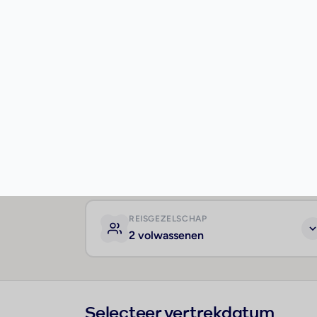
VERTREKDATUM
26/10/2026
REISGEZELSCHAP
2 volwassenen
Selecteer vertrekdatum