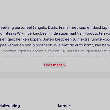
sen
eertalig personeel (Engels, Duits, Frans) met raad en daad bij.
imtes is Wi-Fi verkrijgbaar. In de supermarkt zijn producten voo
 en geschenken kopen. Buiten biedt een tuin extra ruimte voor
peelkamer en een bibliotheek. Wie met de auto komt, kan hem 
e voorzieningen bevinden zich een 24-uurs beveiligingsdienst, 
 wasservice, een kapper, een muntwasserette en een eigen shut
rkennen, zullen de fietZeezichterhuur op prijs stellen. Lezing
Lees meer
ferentieruimtes.
voor een aangename luchtcirculatie in de kamers. De gasten ku
met vloerbedekking beschikken over een tweepersoonsbed en een
derbedjes klaar. Bovendien zijn een kluis, een minibar en een b
koffiezetapparaat. Bovendien zijn een telefoon, een televisie,
luitrusting
Kamer
gen voor wat meer luxe op de kamers. De badkamers zijn uitger