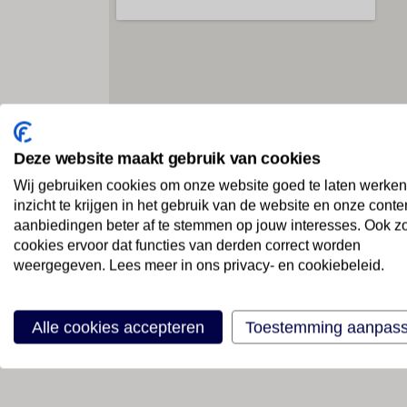
W
Sport / amusement
Hyg
Binnenbad : 1
V
r
Buitenbad(en) : 1
C
Kinderbad/gedeelte : 1
C
Pool-/snackbar : 1
o
Ligstoelen : 1
H
Parasols : 1
g
Whirlpool : 1
H
Sauna : 1
v
Zonneterras : 1
D