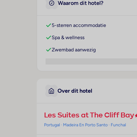
5-sterren accommodatie
Spa & wellness
Zwembad aanwezig
Over dit hotel
Deze website maakt gebruik van cookies
Les Suites at The Cliff Bay
Wij gebruiken cookies om onze website goed te laten werken
inzicht te krijgen in het gebruik van de website en onze conte
Portugal
· Madeira En Porto Santo
· Funchal
aanbiedingen beter af te stemmen op jouw interesses. Ook z
cookies ervoor dat functies van derden correct worden