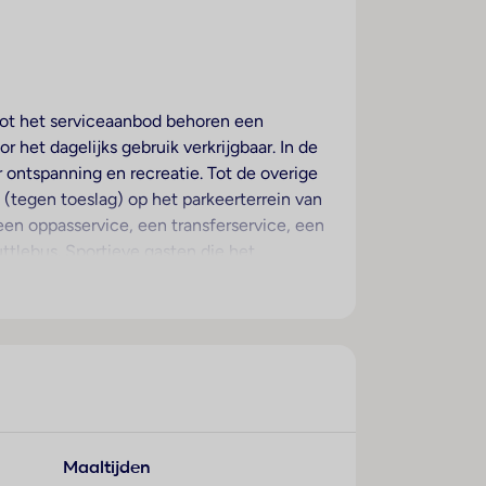
 Tot het serviceaanbod behoren een
r het dagelijks gebruik verkrijgbaar. In de
 ontspanning en recreatie. Tot de overige
(tegen toeslag) op het parkeerterrein van
een oppasservice, een transferservice, een
tlebus. Sportieve gasten die het
en, presentaties of congressen kunnen
nnen vanaf het balkon of het terras van
 slaapbank. Er zijn aparte slaapkamers
ureau beschikbaar. In de kitchenette
 een radio en Wi-Fi (kosteloos)
Maaltijden
ust met een douche, een bad en een