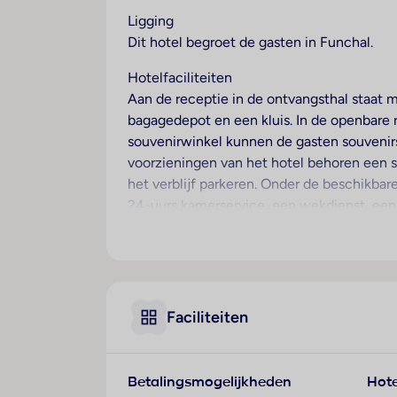
Ligging
weergegeven. Lees meer in ons privacy- en cookiebeleid.
Dit hotel begroet de gasten in Funchal.
Hotelfaciliteiten
Alle cookies accepteren
Toestemming aanpas
Aan de receptie in de ontvangsthal staat m
bagagedepot en een kluis. In de openbare ru
souvenirwinkel kunnen de gasten souvenirs
voorzieningen van het hotel behoren een s
het verblijf parkeren. Onder de beschikbar
24-uurs kamerservice, een wekdienst, een
omliggende landschap op de fiets willen ve
worden georganiseerd in een van de 3 con
Kamers
Airconditioning en een verwarming zorgen 
Faciliteiten
het uitzicht op zee genieten. De kamers 
aanwezig. Voor de jongste gasten staan kin
bevinden zich een magnetron en een thee-/
Betalingsmogelijkheden
Hote
beschikbaar. Pantoffels en dagbladen zor