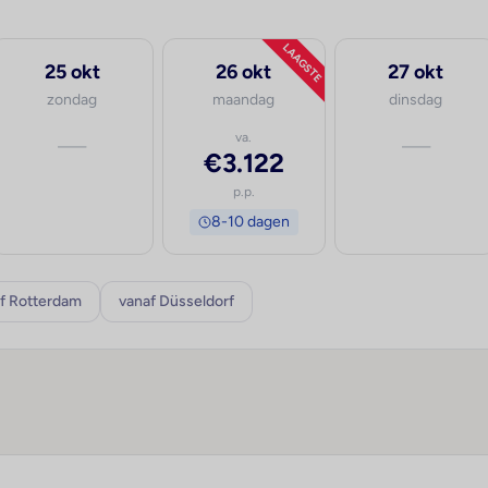
LAAGSTE
25 okt
26 okt
27 okt
zondag
maandag
dinsdag
—
va.
—
€3.122
p.p.
8-10 dagen
f Rotterdam
vanaf Düsseldorf