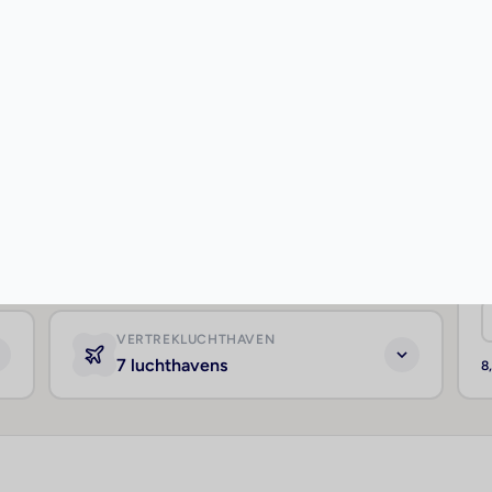
+100
Direct de laagste prijs berekenen!
VERZORGING
Geen Voorkeur
VERTREKLUCHTHAVEN
7 luchthavens
8