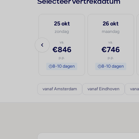
Selecteer vertrekdatum
30 sep
25 okt
26 okt
woensdag
zondag
maandag
va.
va.
va.
€930
€846
€746
p.p.
p.p.
p.p.
8-10 dagen
8-10 dagen
8-10 dagen
vanaf Amsterdam
vanaf Eindhoven
vana