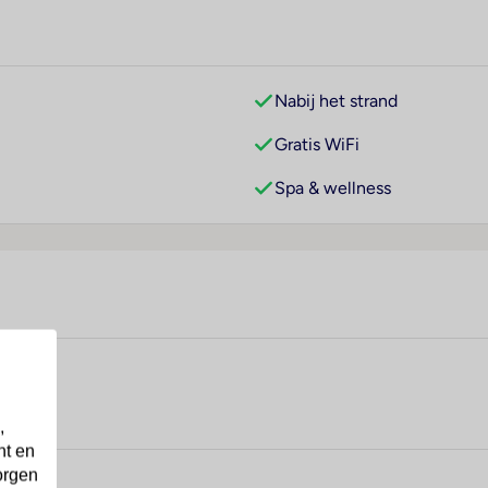
Nabij het strand
Gratis WiFi
Spa & wellness
,
nt en
orgen