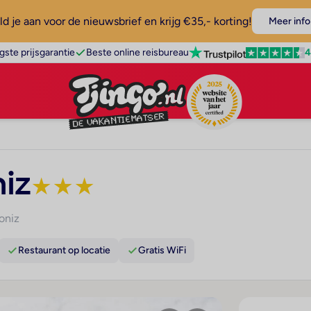
d je aan voor de nieuwsbrief en krijg €35,- korting!
Meer info
4
gste prijsgarantie
Beste online reisbureau
iz
★
★
★
oniz
Restaurant op locatie
Gratis WiFi