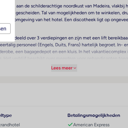
o Moniz, aan de schilderachtige noordkust van Madeira, vlakbij h
zelstrand gescheiden. Tal van mogelijkheden om te winkelen, d
directe omgeving van het hotel. Een discotheek ligt op ongevee
sen
jn verdeeld over 3 verdiepingen en zijn met een lift bereikbaar
talig personeel (Engels, Duits, Frans) hartelijk begroet. In- e
rderobe, een bagagedepot en een kluis. In het vakantiecomplex i
. Het verblijf beschikt over meerdere voor gehandicapten toega
bruikers. Naast een supermarkt zijn andere winkels voorhanden. 
Lees meer
n die met de auto komen, kunnen in een garage of op de parkee
ur, een medische dienst, een transferservice, kamerservice, 
m de omgeving te verkennen, biedt de fietZeezichterhuur de n
ax voorhanden.
 verwarming zorgen voor een aangename luchtcirculatie in de k
ltype
Betalingsmogelijkheden
zijwaarts zeezicht. In de kamers met vloerbedekking staat een 
eschikbaar. Ook zijn een koelkast en een thee-/koffiezetappar
trandhotel
American Express