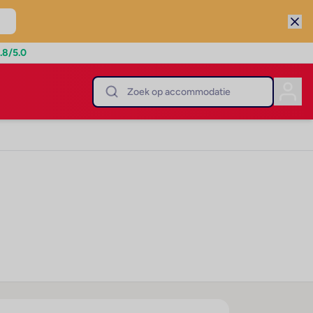
.8
/5.0