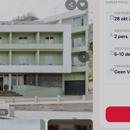
VANAFPRIJS 
VERTRE
28 okt
REIZIGER
2 pers.
REISDUU
6-10 d
VERZOR
Geen V
128