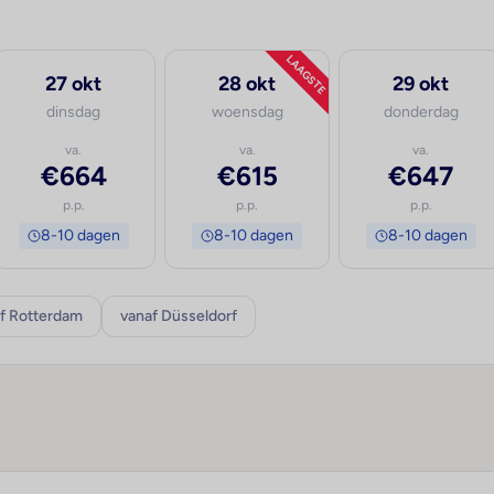
LAAGSTE
27 okt
28 okt
29 okt
dinsdag
woensdag
donderdag
va.
va.
va.
€664
€615
€647
p.p.
p.p.
p.p.
8-10 dagen
8-10 dagen
8-10 dagen
f Rotterdam
vanaf Düsseldorf