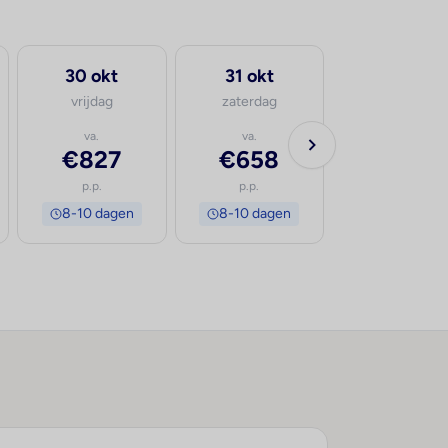
30 okt
31 okt
vrijdag
zaterdag
va.
va.
€827
€658
p.p.
p.p.
8-10 dagen
8-10 dagen