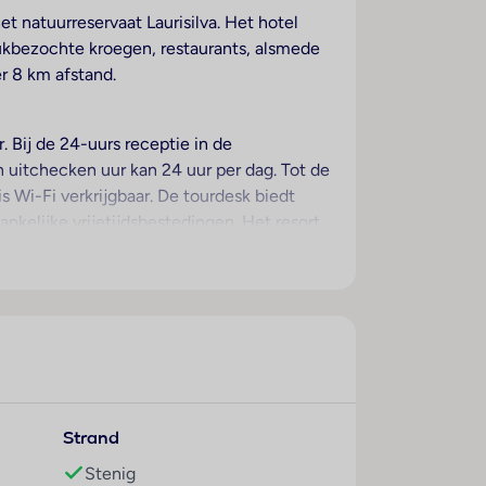
et natuurreservaat Laurisilva. Het hotel
rukbezochte kroegen, restaurants, alsmede
r 8 km afstand.
. Bij de 24-uurs receptie in de
n uitchecken uur kan 24 uur per dag. Tot de
s Wi-Fi verkrijgbaar. De tourdesk biedt
nkelijke vrijetijdsbestedingen. Het resort
Tot de overige voorzieningen van het
rplaats parkeren. Onder de beschikbare
een wekdienst, een wasservice, een
oodzakelijke uitrusting. Ter
amers. In de meeste verblijven genieten de
Strand
tweepersoonsbed of een kingsize bed klaar.
aat aanwezig. Voor vakantiecomfort zorgen
Stenig