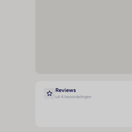
Winkels : 1
I
Bar(s) : 1
M
Discotheek : 1
K
Speelkamer : 1
K
Restaurant(s) : 1
Ta
Conferentiezaal : 1
A
g
Internetaansluiting
C
WiFi hotspot
Kl
Roomservice
L
Wasservice
Reviews
Te
Medische dienst
uit 4 beoordelingen
T
Fietsenverhuur
M
Parkeerplaats
ko
Parkeergarage
R
Wasgelegenheid