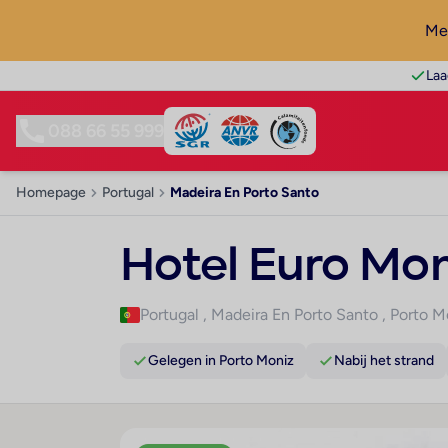
Mel
Laa
088 66 55 999
Homepage
Portugal
Madeira En Porto Santo
Hotel Euro Mon
Portugal
,
Madeira En Porto Santo
,
Porto M
Gelegen in Porto Moniz
Nabij het strand