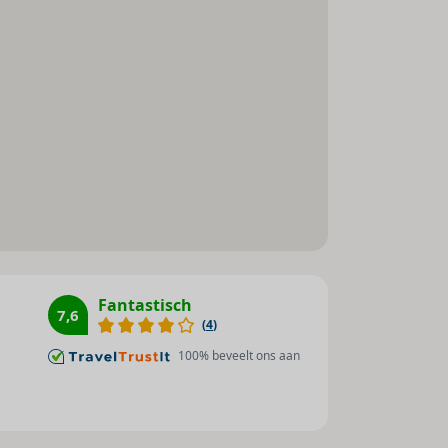
Fiets/mountainbike : 1
Basketbal : 1
Darts : 1
Fantastisch
7,6
(
4
)
100
% beveelt ons aan