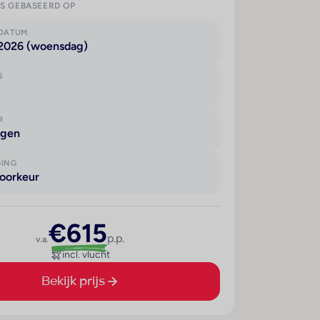
IS GEBASEERD OP
KDATUM
 2026 (woensdag)
S
R
agen
GING
oorkeur
€615
p.p.
v.a.
incl. vlucht
Bekijk prijs