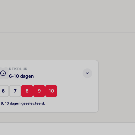
REISDUUR
6-10 dagen
6
7
8
9
10
, 9, 10 dagen geselecteerd.