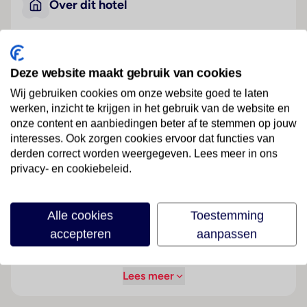
Over dit hotel
Urban Da Estação
Deze website maakt gebruik van cookies
Portugal
· Noord-Portugal
· Braga
Wij gebruiken cookies om onze website goed te laten
werken, inzicht te krijgen in het gebruik van de website en
Ligging
onze content en aanbiedingen beter af te stemmen op jouw
Het stadshotel ligt direct tegenover het treinstation.
interesses. Ook zorgen cookies ervoor dat functies van
De gasten bereiken het stadscentrum, de oude
derden correct worden weergegeven. Lees meer in ons
binnenstad en de belangrijkste monumenten van
privacy- en cookiebeleid.
Braga in minder dan 10 minuten wandelen. Tot de
interessante bestemmingen in de nabijheid behoren
de Kathedraal van Braga (600 meter afstand), het
Alle cookies
Toestemming
congrescentrum van Braga (1,5 km afstand), de
accepteren
aanpassen
universiteit (3 km afstand) en het gemeentelijke
stadion (4 km afstand).
Lees meer
Hotelfaciliteiten
Het hotel biedt op 6 verdiepingen 51 niet-