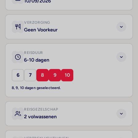
10/09/2026
VERZORGING
Geen Voorkeur
REISDUUR
6-10 dagen
6
7
8
9
10
8, 9, 10 dagen geselecteerd.
REISGEZELSCHAP
2 volwassenen