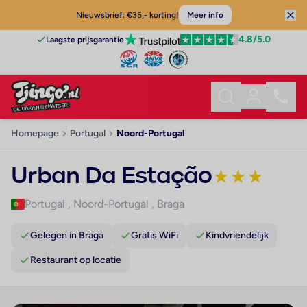
Nieuwsbrief: €35,- korting!
Meer info
4.8
/5.0
Laagste prijsgarantie
Homepage
Portugal
Noord-Portugal
Urban Da Estação
★
★
★
Portugal
,
Noord-Portugal
,
Braga
Gelegen in Braga
Gratis WiFi
Kindvriendelijk
Restaurant op locatie