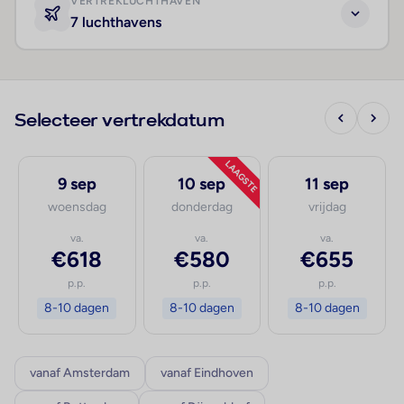
VERTREKLUCHTHAVEN
7 luchthavens
Selecteer vertrekdatum
LAAGSTE
9 sep
10 sep
11 sep
woensdag
donderdag
vrijdag
va.
va.
va.
€618
€580
€655
p.p.
p.p.
p.p.
8-10 dagen
8-10 dagen
8-10 dagen
vanaf Amsterdam
vanaf Eindhoven