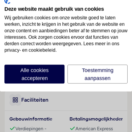
Ligging
Deze website maakt gebruik van cookies
Door de uitstekende ligging midden in het nationaal
park Peneda-Gerês biedt dit pension de gasten een
Wij gebruiken cookies om onze website goed te laten
prachtig uitzicht over de Cávado en de Caniçada-
werken, inzicht te krijgen in het gebruik van de website en
onze content en aanbiedingen beter af te stemmen op jouw
stuwdam.
interesses. Ook zorgen cookies ervoor dat functies van
Hotelfaciliteiten
derden correct worden weergegeven. Lees meer in ons
Graag heet het hotel de gasten in een hotel met 2
privacy- en cookiebeleid.
verdiepingen met een lift en 29 niet-rokerskamers
welkom. Het vriendelijke personeel aan de receptie is
Alle cookies
Toestemming
graag bij alle vragen behulpzaam. Tot het
Lees meer
accepteren
aanpassen
serviceaanbod behoren een bagagedepot, een kluis
en een wisselkantoor. In de openbare ruimtes is Wi-Fi
verkrijgbaar. Het verblijf beschikt over meerdere voor
gehandicapten toegankelijke vrijetijdsbestedingen.
Faciliteiten
Het hotel beschikt over faciliteiten voor
rolstoelgebruikers. Buiten biedt een tuin extra ruimte
Gebouwinformatie
Betalingsmogelijkheden
voor ontspanning en recreatie. Tot de overige
voorzieningen van het hotel behoren een tv-ruimte
Verdiepingen -
American Express