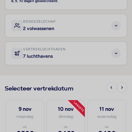
8, 9, 10 dagen geselecteerd.
REISGEZELSCHAP
2 volwassenen
VERTREKLUCHTHAVEN
7 luchthavens
Selecteer vertrekdatum
LAAGSTE
9 nov
10 nov
11 nov
maandag
dinsdag
woensdag
va.
va.
va.