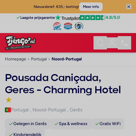
Nieuwsbrief: €35,- korting!
Meer info
4.8
/5.0
Laagste prijsgarantie
Homepage
Portugal
Noord-Portugal
Pousada Caniçada,
Geres - Charming Hotel
★
Portugal
,
Noord-Portugal
,
Gerês
Gelegen in Gerês
Spa & wellness
Gratis WiFi
Kindvriendelijk