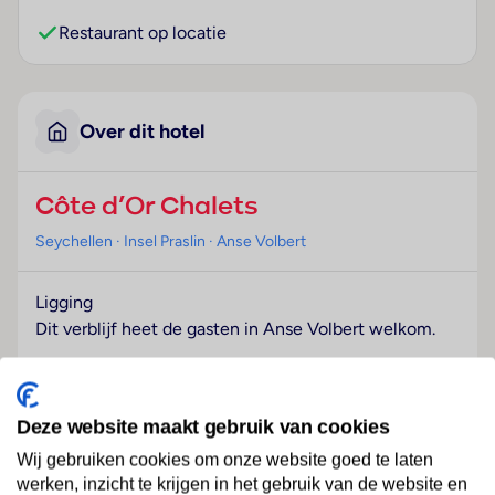
Restaurant op locatie
Over dit hotel
Côte d’Or Chalets
Seychellen
· Insel Praslin
· Anse Volbert
Ligging
Dit verblijf heet de gasten in Anse Volbert welkom.
Hotelfaciliteiten
Het vriendelijke personeel aan de receptie is graag bij
Deze website maakt gebruik van cookies
alle vragen behulpzaam. Tot de faciliteiten behoort
een autoverhuur. In het verblijf is Wi-Fi tegen
Wij gebruiken cookies om onze website goed te laten
vergoeding verkrijgbaar. Wie met de auto komt, kan
werken, inzicht te krijgen in het gebruik van de website en