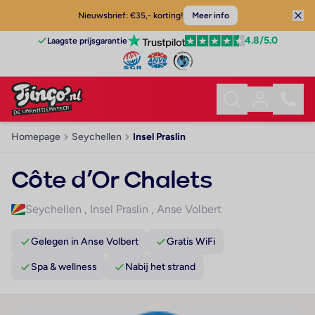
Nieuwsbrief: €35,- korting!
Meer info
4.8
/5.0
Laagste prijsgarantie
Homepage
Seychellen
Insel Praslin
Côte d’Or Chalets
Seychellen
,
Insel Praslin
,
Anse Volbert
Gelegen in Anse Volbert
Gratis WiFi
Spa & wellness
Nabij het strand