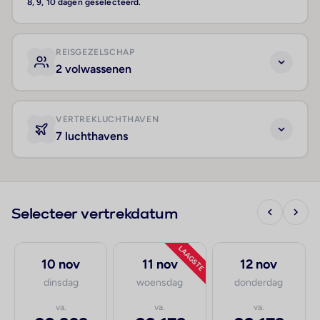
8, 9, 10 dagen geselecteerd.
REISGEZELSCHAP
2 volwassenen
VERTREKLUCHTHAVEN
7 luchthavens
Selecteer vertrekdatum
LAAGSTE
10 nov
11 nov
12 nov
dinsdag
woensdag
donderdag
va.
va.
va.