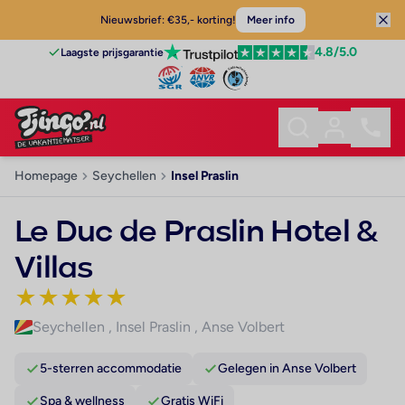
Nieuwsbrief: €35,- korting!
Meer info
4.8
/5.0
Laagste prijsgarantie
Homepage
Seychellen
Insel Praslin
Le Duc de Praslin Hotel &
Villas
★
★
★
★
★
Seychellen
,
Insel Praslin
,
Anse Volbert
5-sterren accommodatie
Gelegen in Anse Volbert
Spa & wellness
Gratis WiFi