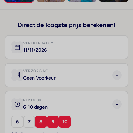
+1
Direct de laagste prijs berekenen!
VERTREKDATUM
11/11/2026
VERZORGING
Geen Voorkeur
REISDUUR
6-10 dagen
6
7
8
9
10