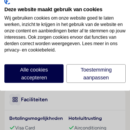
Ligging
Deze website maakt gebruik van cookies
Dit boetiekhotel heeft een perfecte atmosfeer voor
gasten die stijlvolle ambiance appreciëren en ligt op
Wij gebruiken cookies om onze website goed te laten
het eiland Praslin.
werken, inzicht te krijgen in het gebruik van de website en
onze content en aanbiedingen beter af te stemmen op jouw
Hotelfaciliteiten
interesses. Ook zorgen cookies ervoor dat functies van
Het vriendelijke personeel aan de receptie is graag bij
derden correct worden weergegeven. Lees meer in ons
alle vragen behulpzaam. Het verblijf is ingericht met
privacy- en cookiebeleid.
een bagagedepot, een kluis en een wisselkantoor. In
de openbare ruimtes is Wi-Fi verkrijgbaar. De tourdesk
Alle cookies
Toestemming
biedt ondersteuning bij het boeken van excursies.
Lees meer
accepteren
aanpassen
Naast een souvenirwinkel zijn andere winkels
voorhanden. Buiten biedt een tuin extra ruimte voor
ontspanning en recreatie. Tot de overige
voorzieningen van het hotel behoren een tv-ruimte
Faciliteiten
en een bibliotheek. Desgewenst beschikken de
reizigers over parkeerplaatsen. Tot de aangeboden
Betalingsmogelijkheden
Hoteluitrusting
diensten horen een 24-uurs beveiligingsdienst, een
oppasservice, een Kinderopvang, een autoverhuur,
Visa Card
Airconditioning